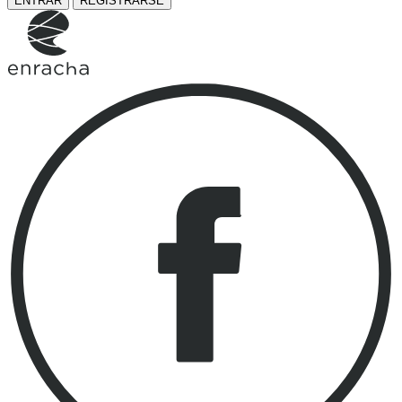
ENTRAR
REGISTRARSE