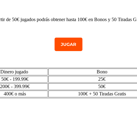
partir de 50€ jugados podrás obtener hasta 100€ en Bonos y 50 Tiradas 
Dinero jugado
Bono
50€ - 199.99€
25€
200€ - 399.99€
50€
400€ o más
100€ + 50 Tiradas Gratis