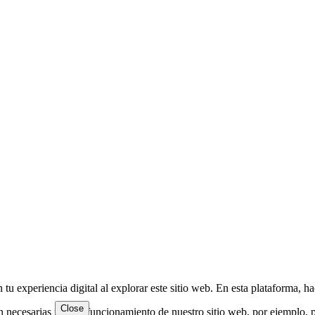
u experiencia digital al explorar este sitio web. En esta plataforma, h
Close
 necesarias para el funcionamiento de nuestro sitio web, por ejemplo, pa