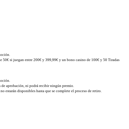
moción.
de 50€ si juegan entre 200€ y 399,99€ y un bono casino de 100€ y 50 Tiradas
moción.
ha de aprobación, ni podrá recibir ningún premio.
s no estarán disponibles hasta que se complete el proceso de retiro.