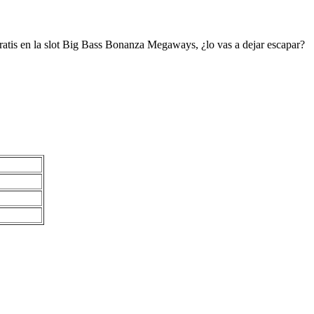
Gratis en la slot Big Bass Bonanza Megaways, ¿lo vas a dejar escapar?