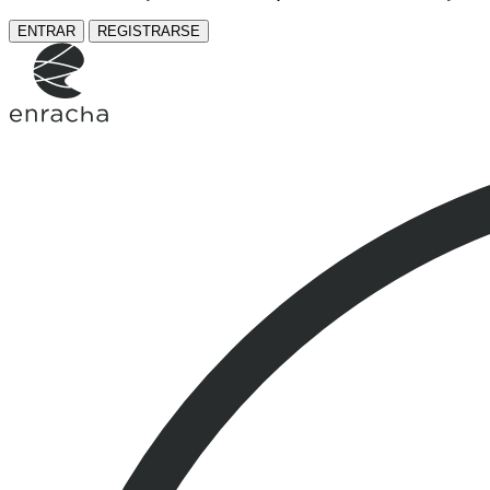
ENTRAR
REGISTRARSE