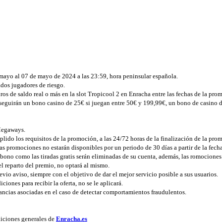
mayo al 07 de mayo de 2024 a las 23:59, hora peninsular española.
dos jugadores de riesgo.
ros de saldo real o más en la slot Tropicool 2 en Enracha entre las fechas de la pro
nseguirán un bono casino de 25€ si juegan entre 50€ y 199,99€, un bono de casino 
 Megaways.
lido los requisitos de la promoción, a las 24/72 horas de la finalización de la pro
 las promociones no estarán disponibles por un periodo de 30 días a partir de la fec
ldo bono como las tiradas gratis serán eliminadas de su cuenta, además, las romocione
l reparto del premio, no optará al mismo.
vio aviso, siempre con el objetivo de dar el mejor servicio posible a sus usuarios.
iones para recibir la oferta, no se le aplicará.
nancias asociadas en el caso de detectar comportamientos fraudulentos.
ciones generales de
Enracha.es