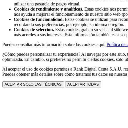
utilizar una pasarela de pagos virtual.
Cookies de rendimiento y analíticas.
Estas cookies nos permit
nos ayuda a mejorar el funcionamiento de nuestro sitio web (po
Cookies de funcionalidad.
Estas cookies se utilizan para reco
recordando sus preferencias, por ejemplo, su idioma o región.
Cookies de selección.
Estas cookies graban su visita al sitio w
más acordes a sus intereses. Esta información también es suscep
Puedes consultar más información sobre las cookies aquí:
Política de 
¿Cómo puedes personalizar tu experiencia? Al navegar por este sitio, t
optimizada. En cambio, si prefieres no permitir ciertas cookies, solo ut
Al aceptar el uso de cookies permites a Rank Digital Ceuta S.A.U. rea
Puedes obtener más detalles sobre cómo tratamos tus datos en nuestr
ACEPTAR SÓLO LAS TÉCNICAS
ACEPTAR TODAS