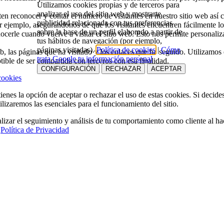
Utilizamos cookies propias y de terceros para
analizar el uso del sitio web y mostrarte
en reconocer y contar el número de visitantes en nuestro sitio web así
publicidad relacionada con tus preferencias
r ejemplo, asegurándonos de que los visitantes encuentren fácilmente l
sobre la base de un perfil elaborado a partir de
nocerle cuando vuelve a visitar el sitio web. Esto nos permite personali
tus hábitos de navegación (por ejemplo,
páginas visitadas).
Política de cookies
|
Cómo
eb, las páginas que ha visitado y los enlaces que ha seguido. Utilizamo
trata Google tu información personal
tible de ser compartida con terceros con esa finalidad.
CONFIGURACIÓN
RECHAZAR
ACEPTAR
cookies
ienes la opción de aceptar o rechazar el uso de estas cookies. Si decide
ilizaremos las esenciales para el funcionamiento del sitio.
lizar el seguimiento y análisis de tu comportamiento como cliente al hac
a
Política de Privacidad