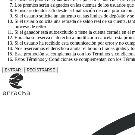
Los premios serán asignados en las cuentas de los usuarios que 
El usuario tendrá 72h desde la finalización de cada promoción p
Si el usuario solicita un aumento en sus límites de depósito y s
Si el usuario solicita una retirada de saldo real de su cuenta, t
proceso de retiro.
Si el ganador está autoexcluido o tiene la cuenta cerrada en el
Enracha se reserva el derecho a modificar o cancelar esta promoc
Si el usuario ha recibido esta comunicación por error y no cumple
Nos reservamos el derecho a anular el bono o tiradas gratis y t
Esta promoción se complementa con los Términos y condicion
Estos Términos y Condiciones se complementan con los Térmi
ENTRAR
REGISTRARSE