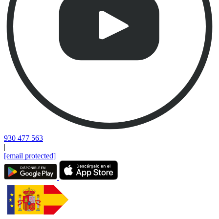
930 477 563
|
[email protected]