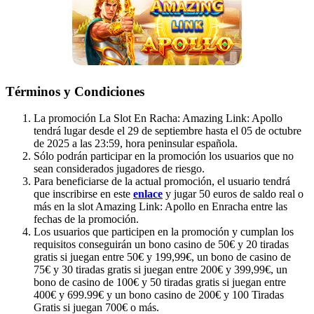
Términos y Condiciones
La promoción La Slot En Racha: Amazing Link: Apollo
tendrá lugar desde el 29 de septiembre hasta el 05 de octubre
de 2025 a las 23:59, hora peninsular española.
Sólo podrán participar en la promoción los usuarios que no
sean considerados jugadores de riesgo.
Para beneficiarse de la actual promoción, el usuario tendrá
que inscribirse en este
enlace
y jugar 50 euros de saldo real o
más en la slot Amazing Link: Apollo en Enracha entre las
fechas de la promoción.
Los usuarios que participen en la promoción y cumplan los
requisitos conseguirán un bono casino de 50€ y 20 tiradas
gratis si juegan entre 50€ y 199,99€, un bono de casino de
75€ y 30 tiradas gratis si juegan entre 200€ y 399,99€, un
bono de casino de 100€ y 50 tiradas gratis si juegan entre
400€ y 699.99€ y un bono casino de 200€ y 100 Tiradas
Gratis si juegan 700€ o más.