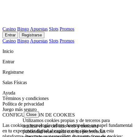
Casino
Bingo
Apuestas
Slots
Promos
Entrar
Registrarse
Casino
Bingo
Apuestas
Slots
Promos
Inicio
Entrar
Registrarse
Salas Físicas
Ayuda
Términos y condiciones
Política de privacidad
Juego más seguro
CONFIGURACIÓN DE COOKIES
Close
Utilizamos cookies propias y de terceros para
Las cookies y tecnologías afines desempeñan un papel fundamental
analizar el uso del sitio web y mostrarte
en tu experiencia digital al explorar este sitio web. En esta
publicidad relacionada con tus preferencias
plataforma, hacemos uso específico de cuatro tipos de cookies:
sobre la base de un perfil elaborado a partir de