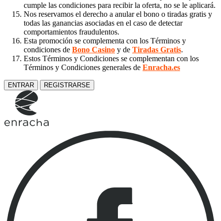
cumple las condiciones para recibir la oferta, no se le aplicará.
Nos reservamos el derecho a anular el bono o tiradas gratis y
todas las ganancias asociadas en el caso de detectar
comportamientos fraudulentos.
Esta promoción se complementa con los Términos y
condiciones de
Bono Casino
y de
Tiradas Gratis
.
Estos Términos y Condiciones se complementan con los
Términos y Condiciones generales de
Enracha.es
ENTRAR
REGISTRARSE