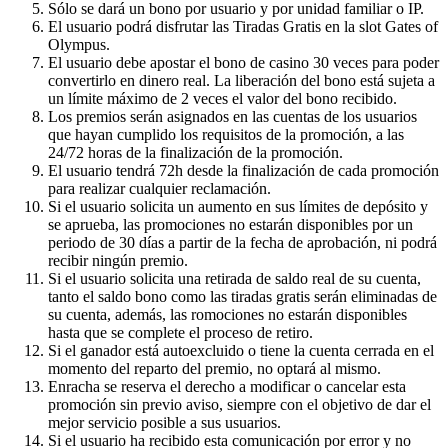
Sólo se dará un bono por usuario y por unidad familiar o IP.
El usuario podrá disfrutar las Tiradas Gratis en la slot Gates of
Olympus.
El usuario debe apostar el bono de casino 30 veces para poder
convertirlo en dinero real. La liberación del bono está sujeta a
un límite máximo de 2 veces el valor del bono recibido.
Los premios serán asignados en las cuentas de los usuarios
que hayan cumplido los requisitos de la promoción, a las
24/72 horas de la finalización de la promoción.
El usuario tendrá 72h desde la finalización de cada promoción
para realizar cualquier reclamación.
Si el usuario solicita un aumento en sus límites de depósito y
se aprueba, las promociones no estarán disponibles por un
periodo de 30 días a partir de la fecha de aprobación, ni podrá
recibir ningún premio.
Si el usuario solicita una retirada de saldo real de su cuenta,
tanto el saldo bono como las tiradas gratis serán eliminadas de
su cuenta, además, las romociones no estarán disponibles
hasta que se complete el proceso de retiro.
Si el ganador está autoexcluido o tiene la cuenta cerrada en el
momento del reparto del premio, no optará al mismo.
Enracha se reserva el derecho a modificar o cancelar esta
promoción sin previo aviso, siempre con el objetivo de dar el
mejor servicio posible a sus usuarios.
Si el usuario ha recibido esta comunicación por error y no