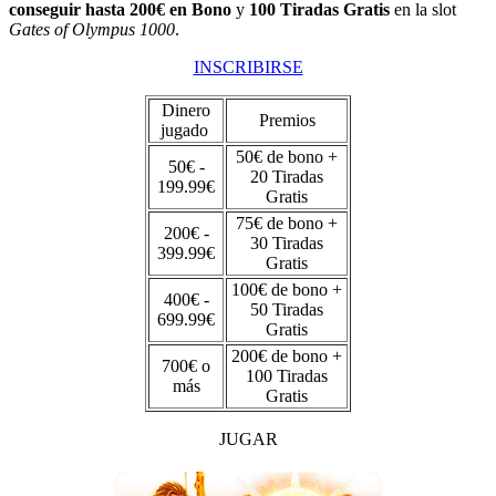
conseguir hasta 200€ en Bono
y
100 Tiradas Gratis
en la slot
Gates of Olympus 1000
.
INSCRIBIRSE
Dinero
Premios
jugado
50€ de bono +
50€ -
20 Tiradas
199.99€
Gratis
75€ de bono +
200€ -
30 Tiradas
399.99€
Gratis
100€ de bono +
400€ -
50 Tiradas
699.99€
Gratis
200€ de bono +
700€ o
100 Tiradas
más
Gratis
JUGAR