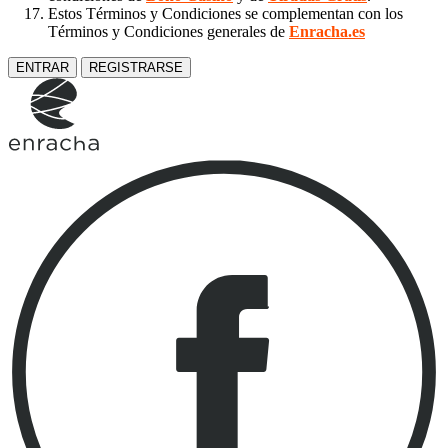
Estos Términos y Condiciones se complementan con los
Términos y Condiciones generales de
Enracha.es
ENTRAR
REGISTRARSE