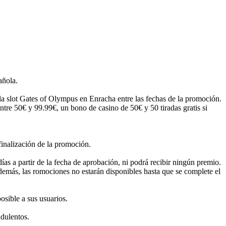
añola.
la slot Gates of Olympus en Enracha entre las fechas de la promoción.
ntre 50€ y 99.99€, un bono de casino de 50€ y 50 tiradas gratis si
finalización de la promoción.
ías a partir de la fecha de aprobación, ni podrá recibir ningún premio.
, además, las romociones no estarán disponibles hasta que se complete el
osible a sus usuarios.
udulentos.