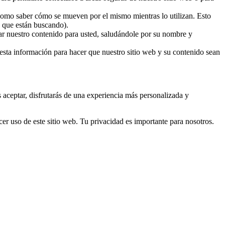
 como saber cómo se mueven por el mismo mientras lo utilizan. Esto
o que están buscando).
zar nuestro contenido para usted, saludándole por su nombre y
s esta información para hacer que nuestro sitio web y su contenido sean
s aceptar, disfrutarás de una experiencia más personalizada y
er uso de este sitio web. Tu privacidad es importante para nosotros.