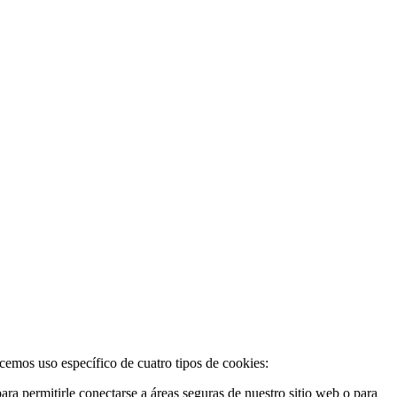
acemos uso específico de cuatro tipos de cookies:
ra permitirle conectarse a áreas seguras de nuestro sitio web o para