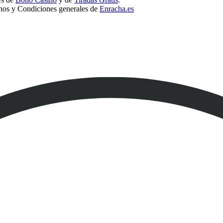
nos y Condiciones generales de
Enracha.es