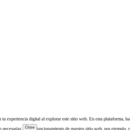
u experiencia digital al explorar este sitio web. En esta plataforma, h
Close
 necesarias para el funcionamiento de nuestro sitio web, por ejemplo, pa