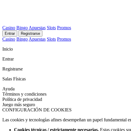
Casino
Bingo
Apuestas
Slots
Promos
Entrar
Registrarse
Casino
Bingo
Apuestas
Slots
Promos
Inicio
Entrar
Registrarse
Salas Físicas
Ayuda
Términos y condiciones
Política de privacidad
Juego más seguro
CONFIGURACIÓN DE COOKIES
Las cookies y tecnologías afines desempeñan un papel fundamental en t
Cookies técnicas / estrictamente necesarias.
Estas cookies son