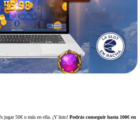
és jugar 50€ o más en ella. ¡Y listo!
Podrás conseguir hasta 100€ en