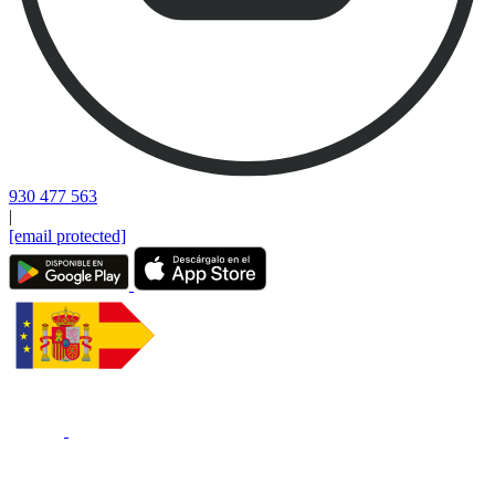
930 477 563
|
[email protected]