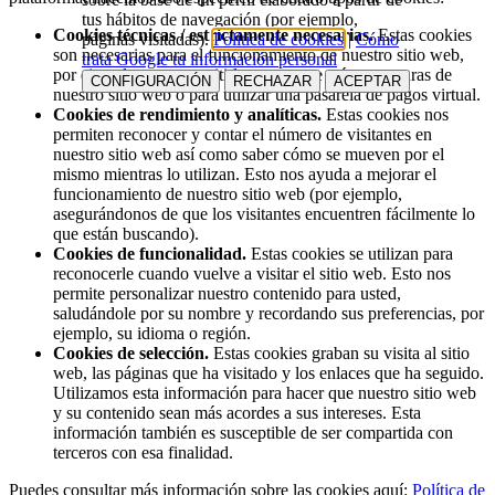
tus hábitos de navegación (por ejemplo,
Cookies técnicas / estrictamente necesarias.
Estas cookies
páginas visitadas).
Política de cookies
|
Cómo
son necesarias para el funcionamiento de nuestro sitio web,
trata Google tu información personal
por ejemplo, para permitirle conectarse a áreas seguras de
CONFIGURACIÓN
RECHAZAR
ACEPTAR
nuestro sitio web o para utilizar una pasarela de pagos virtual.
Cookies de rendimiento y analíticas.
Estas cookies nos
permiten reconocer y contar el número de visitantes en
nuestro sitio web así como saber cómo se mueven por el
mismo mientras lo utilizan. Esto nos ayuda a mejorar el
funcionamiento de nuestro sitio web (por ejemplo,
asegurándonos de que los visitantes encuentren fácilmente lo
que están buscando).
Cookies de funcionalidad.
Estas cookies se utilizan para
reconocerle cuando vuelve a visitar el sitio web. Esto nos
permite personalizar nuestro contenido para usted,
saludándole por su nombre y recordando sus preferencias, por
ejemplo, su idioma o región.
Cookies de selección.
Estas cookies graban su visita al sitio
web, las páginas que ha visitado y los enlaces que ha seguido.
Utilizamos esta información para hacer que nuestro sitio web
y su contenido sean más acordes a sus intereses. Esta
información también es susceptible de ser compartida con
terceros con esa finalidad.
Puedes consultar más información sobre las cookies aquí:
Política de