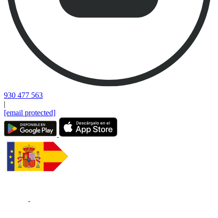
930 477 563
|
[email protected]