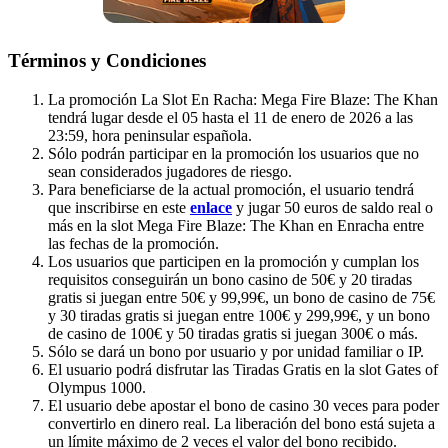
Términos y Condiciones
La promoción La Slot En Racha: Mega Fire Blaze: The Khan
tendrá lugar desde el 05 hasta el 11 de enero de 2026 a las
23:59, hora peninsular española.
Sólo podrán participar en la promoción los usuarios que no
sean considerados jugadores de riesgo.
Para beneficiarse de la actual promoción, el usuario tendrá
que inscribirse en este
enlace
y jugar 50 euros de saldo real o
más en la slot Mega Fire Blaze: The Khan en Enracha entre
las fechas de la promoción.
Los usuarios que participen en la promoción y cumplan los
requisitos conseguirán un bono casino de 50€ y 20 tiradas
gratis si juegan entre 50€ y 99,99€, un bono de casino de 75€
y 30 tiradas gratis si juegan entre 100€ y 299,99€, y un bono
de casino de 100€ y 50 tiradas gratis si juegan 300€ o más.
Sólo se dará un bono por usuario y por unidad familiar o IP.
El usuario podrá disfrutar las Tiradas Gratis en la slot Gates of
Olympus 1000.
El usuario debe apostar el bono de casino 30 veces para poder
convertirlo en dinero real. La liberación del bono está sujeta a
un límite máximo de 2 veces el valor del bono recibido.