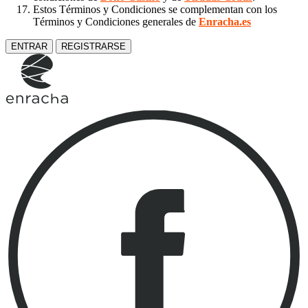
Estos Términos y Condiciones se complementan con los
Términos y Condiciones generales de
Enracha.es
ENTRAR
REGISTRARSE