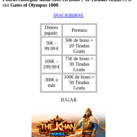
slot
Gates of Olympus 1000
.
INSCRIBIRSE
Dinero
Premios
jugado
50€ de bono +
50€ –
20 Tiradas
99.99 €
Gratis
75€ de bono +
100€ –
30 Tiradas
299.99 €
Gratis
100€ de bono +
300€ o
50 Tiradas
más
Gratis
JUGAR