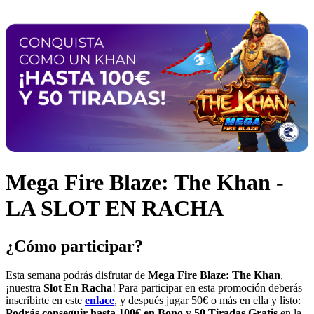
Mega Fire Blaze: The Khan -
LA SLOT EN RACHA
¿Cómo participar?
Esta semana podrás disfrutar de
Mega Fire Blaze: The Khan
,
¡nuestra
Slot En Racha
! Para participar en esta promoción deberás
inscribirte en este
enlace
, y después jugar 50€ o más en ella y listo:
Podrás conseguir hasta 100€ en Bono
y
50 Tiradas Gratis
en la