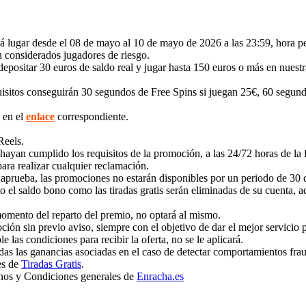
 lugar desde el 08 de mayo al 10 de mayo de 2026 a las 23:59, hora pe
n considerados jugadores de riesgo.
depositar 30 euros de saldo real y jugar hasta 150 euros o más en nuest
uisitos conseguirán 30 segundos de Free Spins si juegan 25€, 60 segund
e en el
enlace
correspondiente.
Reels.
hayan cumplido los requisitos de la promoción, a las 24/72 horas de la 
ara realizar cualquier reclamación.
e aprueba, las promociones no estarán disponibles por un periodo de 30 d
anto el saldo bono como las tiradas gratis serán eliminadas de su cuenta
 momento del reparto del premio, no optará al mismo.
ión sin previo aviso, siempre con el objetivo de dar el mejor servicio p
 las condiciones para recibir la oferta, no se le aplicará.
odas las ganancias asociadas en el caso de detectar comportamientos fra
es de
Tiradas Gratis
.
nos y Condiciones generales de
Enracha.es