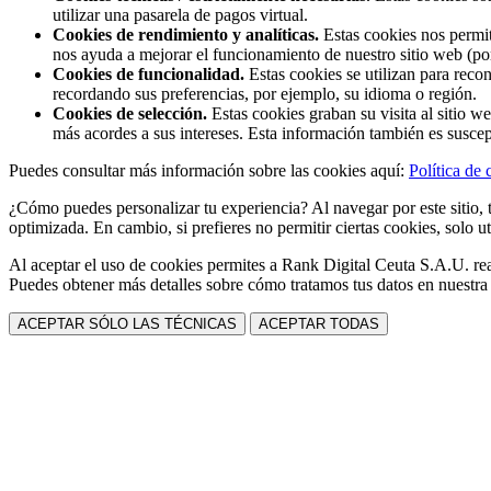
utilizar una pasarela de pagos virtual.
Cookies de rendimiento y analíticas.
Estas cookies nos permit
nos ayuda a mejorar el funcionamiento de nuestro sitio web (po
Cookies de funcionalidad.
Estas cookies se utilizan para reco
recordando sus preferencias, por ejemplo, su idioma o región.
Cookies de selección.
Estas cookies graban su visita al sitio w
más acordes a sus intereses. Esta información también es suscep
Puedes consultar más información sobre las cookies aquí:
Política de 
¿Cómo puedes personalizar tu experiencia? Al navegar por este sitio, t
optimizada. En cambio, si prefieres no permitir ciertas cookies, solo ut
Al aceptar el uso de cookies permites a Rank Digital Ceuta S.A.U. rea
Puedes obtener más detalles sobre cómo tratamos tus datos en nuestr
ACEPTAR SÓLO LAS TÉCNICAS
ACEPTAR TODAS