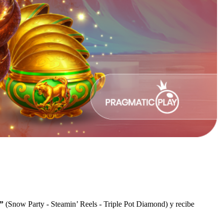
”
(Snow Party - Steamin’ Reels - Triple Pot Diamond) y recibe