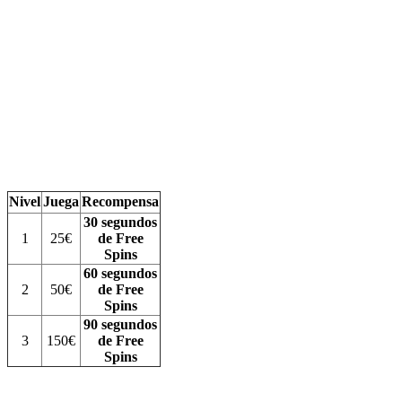
Nivel
Juega
Recompensa
30 segundos
1
25€
de Free
Spins
60 segundos
2
50€
de Free
Spins
90 segundos
3
150€
de Free
Spins