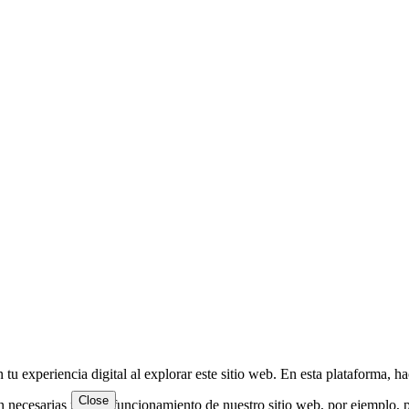
u experiencia digital al explorar este sitio web. En esta plataforma, h
Close
 necesarias para el funcionamiento de nuestro sitio web, por ejemplo, pa