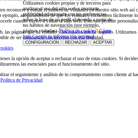
Utilizamos cookies propias y de terceros para
analizar el uso del sitio web y mostrarte
en reconocer y contar el número de visitantes en nuestro sitio web así
publicidad relacionada con tus preferencias
r ejemplo, asegurándonos de que los visitantes encuentren fácilmente l
sobre la base de un perfil elaborado a partir de
nocerle cuando vuelve a visitar el sitio web. Esto nos permite personali
tus hábitos de navegación (por ejemplo,
páginas visitadas).
Política de cookies
|
Cómo
eb, las páginas que ha visitado y los enlaces que ha seguido. Utilizamo
trata Google tu información personal
tible de ser compartida con terceros con esa finalidad.
CONFIGURACIÓN
RECHAZAR
ACEPTAR
cookies
ienes la opción de aceptar o rechazar el uso de estas cookies. Si decide
ilizaremos las esenciales para el funcionamiento del sitio.
lizar el seguimiento y análisis de tu comportamiento como cliente al hac
a
Política de Privacidad