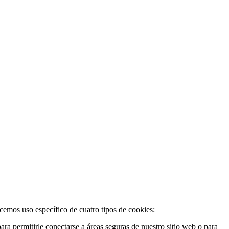
acemos uso específico de cuatro tipos de cookies:
ra permitirle conectarse a áreas seguras de nuestro sitio web o para