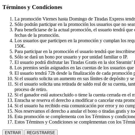
Términos y Condiciones
La promoción Viernes hasta Domingo de Tiradas Express tendrá
Sólo podrán participar en la promoción los usuarios que no sea
Para beneficiarse de la actual promoción, el usuario tendrá que 
fechas de la promoción.
Los usuarios que participen en la promoción y cumplan los req
150€.
Para participar en la promoción el usuario tendrá que inscribirs
Sólo se dará un bono por usuario y por unidad familiar o IP.
El usuario podrá disfrutar las Tiradas Gratis en la slot Steamin’ 
Los premios serán asignados en las cuentas de los usuarios que 
El usuario tendrá 72h desde la finalización de cada promoción p
Si el usuario solicita un aumento en sus límites de depósito y s
Si el usuario solicita una retirada de saldo real de su cuenta, t
proceso de retiro.
Si el ganador está autoexcluido o tiene la cuenta cerrada en el
Enracha se reserva el derecho a modificar o cancelar esta promoc
Si el usuario ha recibido esta comunicación por error y no cumple
Nos reservamos el derecho a anular el bono o tiradas gratis y t
Esta promoción se complementa con los Términos y condicion
Estos Términos y Condiciones se complementan con los Térmi
ENTRAR
REGISTRARSE