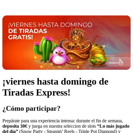
¡viernes hasta domingo de
Tiradas Express!
¿Cómo participar?
Prepárate para una experiencia intensa: durante el fin de semana,
deposita 30€
y juega en nuestra seleccion de slots
“Lo más jugado
del día”
(Snow Party - Steamin’ Reels - Triple Pot Diamond) y