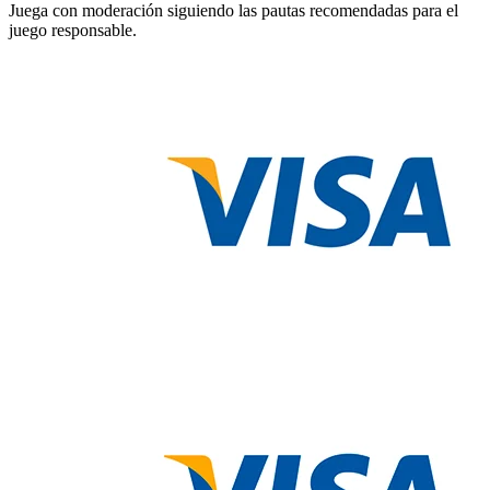
Juega con moderación siguiendo las pautas recomendadas para el
juego responsable.