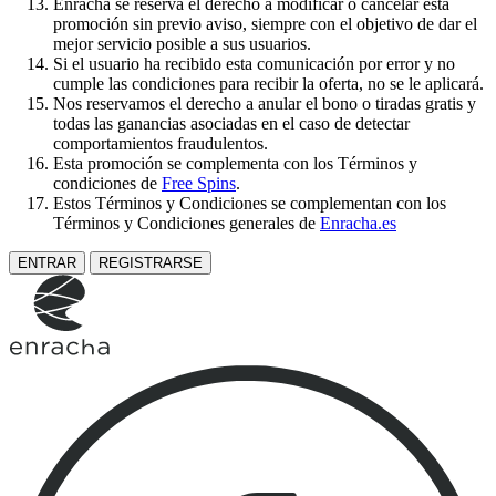
Enracha se reserva el derecho a modificar o cancelar esta
promoción sin previo aviso, siempre con el objetivo de dar el
mejor servicio posible a sus usuarios.
Si el usuario ha recibido esta comunicación por error y no
cumple las condiciones para recibir la oferta, no se le aplicará.
Nos reservamos el derecho a anular el bono o tiradas gratis y
todas las ganancias asociadas en el caso de detectar
comportamientos fraudulentos.
Esta promoción se complementa con los Términos y
condiciones de
Free Spins
.
Estos Términos y Condiciones se complementan con los
Términos y Condiciones generales de
Enracha.es
ENTRAR
REGISTRARSE