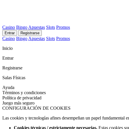
Casino
Bingo
Apuestas
Slots
Promos
Entrar
Registrarse
Casino
Bingo
Apuestas
Slots
Promos
Inicio
Entrar
Registrarse
Salas Físicas
Ayuda
Términos y condiciones
Política de privacidad
Juego más seguro
CONFIGURACIÓN DE COOKIES
Las cookies y tecnologías afines desempeñan un papel fundamental en t
Cookies técnicas / estrictamente necesarias.
Estas cookies son