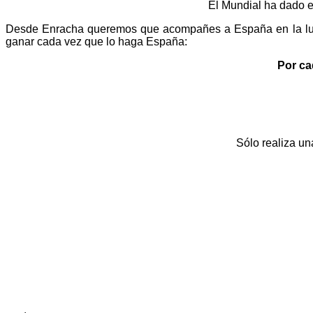
El Mundial ha dado el
Desde Enracha queremos que acompañes a España en la lucha
ganar cada vez que lo haga España:
Por ca
Sólo realiza un