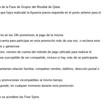
ña de la Fase de Grupos del Mundial de Qatar.
que haya realizado la Apuesta previa requerida en el punto anterior para el
rse en las 24h posteriores al pago de la misma.
 cuenta para participar en esta promoción más de una vez, o reclama este
os y ganancias.
éfono, número de cuenta del método de pago utilizado para realizar el
 sea susceptible de ser compartido, incluso si hay más de un participante
ienen relación familiar, comparten nombre, teléfono, dirección postal o
as promociones incompatibles al mismo tiempo.
rresponde, en cualquier momento durante esta promoción.
e se acrediten las Free Spins.