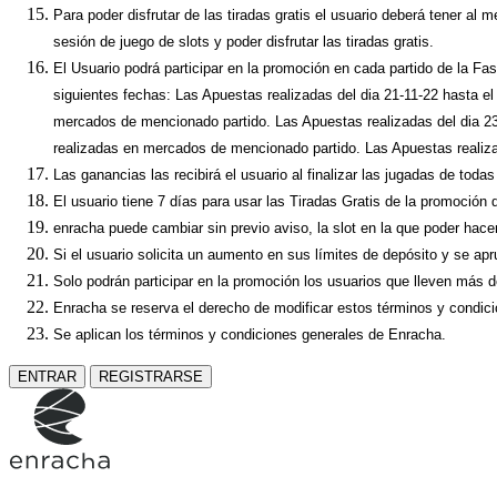
Para poder disfrutar de las tiradas gratis el usuario deberá tener al
sesión de juego de slots y poder disfrutar las tiradas gratis.
El Usuario podrá participar en la promoción en cada partido de la Fa
siguientes fechas:
Las Apuestas realizadas del dia 21-11-22 hasta el 
mercados de mencionado partido.
Las Apuestas realizadas del dia 23
realizadas en mercados de mencionado partido.
Las Apuestas realiza
Las ganancias las recibirá el usuario al finalizar las jugadas de todas
El usuario tiene 7 días para usar las Tiradas Gratis de la promoción
enracha puede cambiar sin previo aviso, la slot en la que poder hace
Si el usuario solicita un aumento en sus límites de depósito y se apr
Solo podrán participar en la promoción los usuarios que lleven más 
Enracha se reserva el derecho de modificar estos términos y condi
Se aplican los términos y condiciones generales de Enracha.
ENTRAR
REGISTRARSE