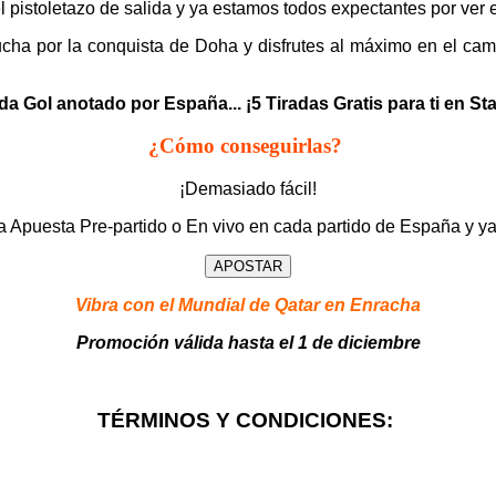
 pistoletazo de salida y ya estamos todos expectantes por ver 
 por la conquista de Doha y disfrutes al máximo en el camino
da Gol anotado por España...
¡5 Tiradas Gratis para ti en St
¿Cómo conseguirlas?
¡Demasiado fácil!
a Apuesta Pre-partido o En vivo en cada partido de España y ya
APOSTAR
Vibra con el Mundial de Qatar en Enracha
Promoción válida hasta el 1 de diciembre
TÉRMINOS Y CONDICIONES: