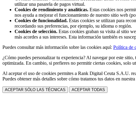
utilizar una pasarela de pagos virtual.
Cookies de rendimiento y analíticas.
Estas cookies nos permit
nos ayuda a mejorar el funcionamiento de nuestro sitio web (po
Cookies de funcionalidad.
Estas cookies se utilizan para reco
recordando sus preferencias, por ejemplo, su idioma o región.
Cookies de selección.
Estas cookies graban su visita al sitio w
más acordes a sus intereses. Esta información también es suscep
Puedes consultar más información sobre las cookies aquí:
Política de 
¿Cómo puedes personalizar tu experiencia? Al navegar por este sitio, t
optimizada. En cambio, si prefieres no permitir ciertas cookies, solo ut
Al aceptar el uso de cookies permites a Rank Digital Ceuta S.A.U. rea
Puedes obtener más detalles sobre cómo tratamos tus datos en nuestr
ACEPTAR SÓLO LAS TÉCNICAS
ACEPTAR TODAS