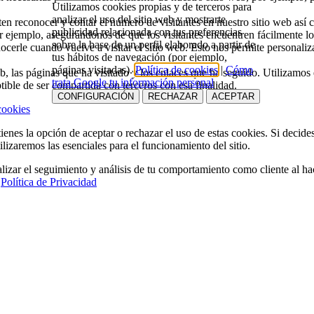
Utilizamos cookies propias y de terceros para
analizar el uso del sitio web y mostrarte
en reconocer y contar el número de visitantes en nuestro sitio web así
publicidad relacionada con tus preferencias
r ejemplo, asegurándonos de que los visitantes encuentren fácilmente l
sobre la base de un perfil elaborado a partir de
nocerle cuando vuelve a visitar el sitio web. Esto nos permite personali
tus hábitos de navegación (por ejemplo,
páginas visitadas).
Política de cookies
|
Cómo
eb, las páginas que ha visitado y los enlaces que ha seguido. Utilizamo
trata Google tu información personal
tible de ser compartida con terceros con esa finalidad.
CONFIGURACIÓN
RECHAZAR
ACEPTAR
cookies
ienes la opción de aceptar o rechazar el uso de estas cookies. Si decide
ilizaremos las esenciales para el funcionamiento del sitio.
lizar el seguimiento y análisis de tu comportamiento como cliente al hac
a
Política de Privacidad