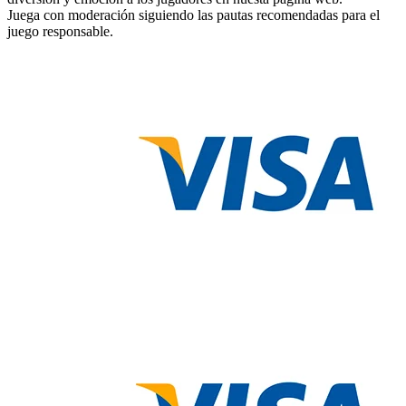
Juega con moderación siguiendo las pautas recomendadas para el
juego responsable.