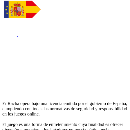
EnRacha opera bajo una licencia emitida por el gobierno de España,
cumpliendo con todas las normativas de seguridad y responsabilidad
en los juegos online.
El juego es una forma de entretenimiento cuya finalidad es ofrecer
diversión y emoción a los jugadores en nuesta página web.