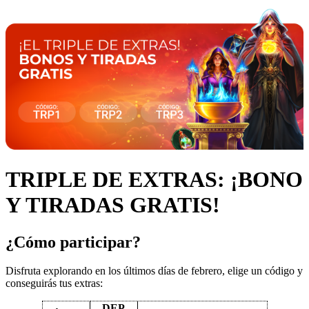
TRIPLE DE EXTRAS: ¡BONO
Y TIRADAS GRATIS!
¿Cómo participar?
Disfruta explorando en los últimos días de febrero, elige un código y
conseguirás tus extras:
DEP