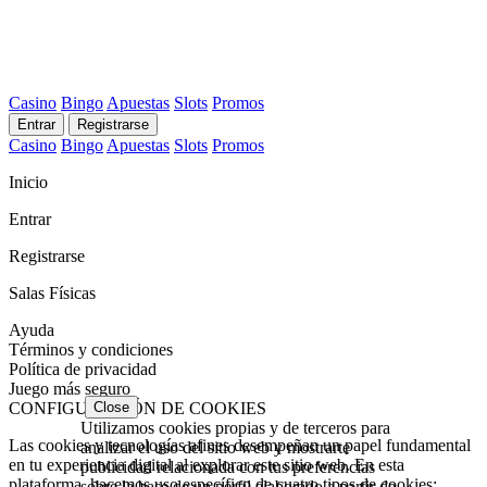
Casino
Bingo
Apuestas
Slots
Promos
Entrar
Registrarse
Casino
Bingo
Apuestas
Slots
Promos
Inicio
Entrar
Registrarse
Salas Físicas
Ayuda
Términos y condiciones
Política de privacidad
Juego más seguro
CONFIGURACIÓN DE COOKIES
Close
Utilizamos cookies propias y de terceros para
Las cookies y tecnologías afines desempeñan un papel fundamental
analizar el uso del sitio web y mostrarte
en tu experiencia digital al explorar este sitio web. En esta
publicidad relacionada con tus preferencias
plataforma, hacemos uso específico de cuatro tipos de cookies:
sobre la base de un perfil elaborado a partir de