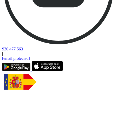
930 477 563
|
[email protected]