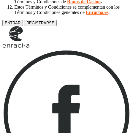
Términos y Condiciones de
Bonos de Casino
.
Estos Términos y Condiciones se complementan con los
Términos y Condiciones generales de
Enracha.es
.
ENTRAR
REGISTRARSE