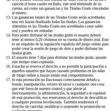
cancela el bono casino recibido, este será eliminado de su
cuenta, así como sus ganancias y las Tiradas Gratis vinculadas
al mismo.
Las ganancias totales de las Tiradas Gratis serán acreditadas
una vez hayan finalizado todas las tiradas. Las ganancias
obtenidas en las Tiradas Gratis son acreditadas como saldo
real y pueden ser retiradas
Para poder disfrutar de las tiradas gratis el usuario deberá
tener al menos 0,20 céntimos en su cuenta de dinero real. Esto
es un requisito de la regulación española del juego online para
poder crear la sesión de juego de slots y poder disfrutar las
tiradas gratis.
El usuario tiene 7 días para disfrutar las tiradas gratis, pasado
este tiempo estas expirarán.
Enracha se reserva el derecho a no permitir la participación a
aquellos usuarios que hayan causado problemas en las salas
de bingo online o hayan tenido mal comportamiento.
Si esta promoción no funcionara correctamente debido a
fraude, manipulación, errores técnicos o cualquier otra cosa
que esté fuera de nuestro control y que afecte al
funcionamiento, la administración, la seguridad o la equidad
de esta promoción, nos reservamos el derecho de descalificar
a cualquier persona involucrada. También tendremos el
derecho de cancelar, modificar o suspender la promoción en
cualquier momento.