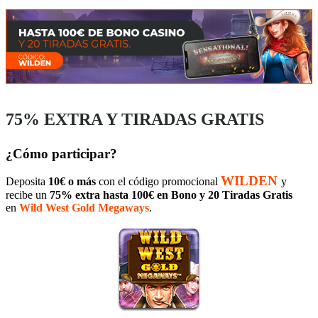
75% EXTRA Y TIRADAS GRATIS
¿Cómo participar?
WILDEN
Deposita
10€ o más
con el código promocional
y
recibe un
75% extra hasta 100€ en Bono y 20 Tiradas Gratis
en
Wild West Gold Megaways
.