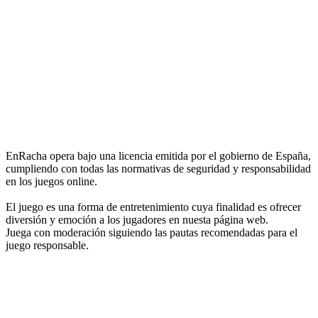
EnRacha opera bajo una licencia emitida por el gobierno de España,
cumpliendo con todas las normativas de seguridad y responsabilidad
en los juegos online.
El juego es una forma de entretenimiento cuya finalidad es ofrecer
diversión y emoción a los jugadores en nuesta página web.
Juega con moderación siguiendo las pautas recomendadas para el
juego responsable.