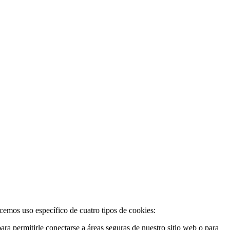
acemos uso específico de cuatro tipos de cookies:
ra permitirle conectarse a áreas seguras de nuestro sitio web o para