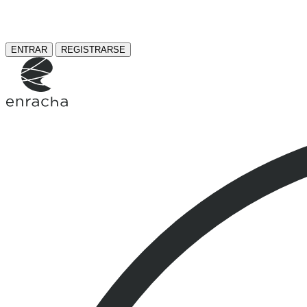
ENTRAR
REGISTRARSE