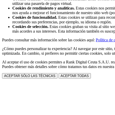
utilizar una pasarela de pagos virtual.
Cookies de rendimiento y analíticas.
Estas cookies nos permit
nos ayuda a mejorar el funcionamiento de nuestro sitio web (po
Cookies de funcionalidad.
Estas cookies se utilizan para reco
recordando sus preferencias, por ejemplo, su idioma o región.
Cookies de selección.
Estas cookies graban su visita al sitio w
más acordes a sus intereses. Esta información también es suscep
Puedes consultar más información sobre las cookies aquí:
Política de 
¿Cómo puedes personalizar tu experiencia? Al navegar por este sitio, t
optimizada. En cambio, si prefieres no permitir ciertas cookies, solo ut
Al aceptar el uso de cookies permites a Rank Digital Ceuta S.A.U. rea
Puedes obtener más detalles sobre cómo tratamos tus datos en nuestr
ACEPTAR SÓLO LAS TÉCNICAS
ACEPTAR TODAS