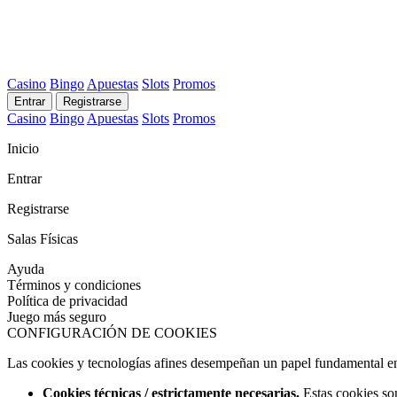
Casino
Bingo
Apuestas
Slots
Promos
Entrar
Registrarse
Casino
Bingo
Apuestas
Slots
Promos
Inicio
Entrar
Registrarse
Salas Físicas
Ayuda
Términos y condiciones
Política de privacidad
Juego más seguro
CONFIGURACIÓN DE COOKIES
Las cookies y tecnologías afines desempeñan un papel fundamental en t
Cookies técnicas / estrictamente necesarias.
Estas cookies son