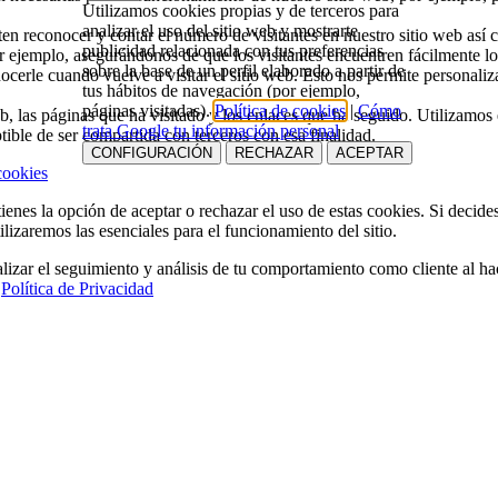
Utilizamos cookies propias y de terceros para
analizar el uso del sitio web y mostrarte
en reconocer y contar el número de visitantes en nuestro sitio web así
publicidad relacionada con tus preferencias
r ejemplo, asegurándonos de que los visitantes encuentren fácilmente l
sobre la base de un perfil elaborado a partir de
nocerle cuando vuelve a visitar el sitio web. Esto nos permite personali
tus hábitos de navegación (por ejemplo,
páginas visitadas).
Política de cookies
|
Cómo
eb, las páginas que ha visitado y los enlaces que ha seguido. Utilizamo
trata Google tu información personal
tible de ser compartida con terceros con esa finalidad.
CONFIGURACIÓN
RECHAZAR
ACEPTAR
cookies
ienes la opción de aceptar o rechazar el uso de estas cookies. Si decide
ilizaremos las esenciales para el funcionamiento del sitio.
lizar el seguimiento y análisis de tu comportamiento como cliente al hac
a
Política de Privacidad