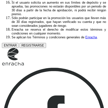
Si el usuario solicita un aumento en sus límites de depósito y se
aprueba, las promociones no estarán disponibles por un periodo de
30 días a partir de la fecha de aprobación, ni podrá recibir ningún
premio.
Sólo podrán participar en la promoción los usuarios que lleven más
de 30 días registrados, que hayan verificado su cuenta y que no
sean considerados jugadores de riesgo.
Enracha se reserva el derecho de modificar estos términos y
condiciones en cualquier momento.
Se aplican los Términos y condiciones generales de
Enracha
.
ENTRAR
REGISTRARSE