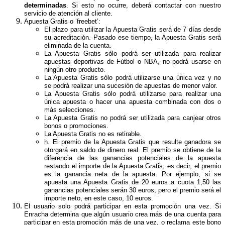
determinadas
. Si esto no ocurre, deberá contactar con nuestro
servicio de atención al cliente.
Apuesta Gratis o ‘freebet’:
El plazo para utilizar la Apuesta Gratis será de 7 días desde
su acreditación. Pasado ese tiempo, la Apuesta Gratis será
eliminada de la cuenta.
La Apuesta Gratis sólo podrá ser utilizada para realizar
apuestas deportivas de Fútbol o NBA, no podrá usarse en
ningún otro producto.
La Apuesta Gratis sólo podrá utilizarse una única vez y no
se podrá realizar una sucesión de apuestas de menor valor.
La Apuesta Gratis sólo podrá utilizarse para realizar una
única apuesta o hacer una apuesta combinada con dos o
más selecciones.
La Apuesta Gratis no podrá ser utilizada para canjear otros
bonos o promociones.
La Apuesta Gratis no es retirable.
h. El premio de la Apuesta Gratis que resulte ganadora se
otorgará en saldo de dinero real. El premio se obtiene de la
diferencia de las ganancias potenciales de la apuesta
restando el importe de la Apuesta Gratis, es decir, el premio
es la ganancia neta de la apuesta. Por ejemplo, si se
apuesta una Apuesta Gratis de 20 euros a cuota 1,50 las
ganancias potenciales serán 30 euros, pero el premio será el
importe neto, en este caso, 10 euros.
El usuario solo podrá participar en esta promoción una vez. Si
Enracha determina que algún usuario crea más de una cuenta para
participar en esta promoción más de una vez, o reclama este bono