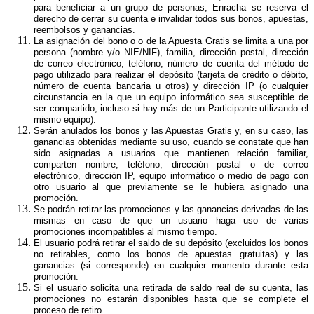
para beneficiar a un grupo de personas, Enracha se reserva el
derecho de cerrar su cuenta e invalidar todos sus bonos, apuestas,
reembolsos y ganancias.
La asignación del bono o o de la Apuesta Gratis se limita a una por
persona (nombre y/o NIE/NIF), familia, dirección postal, dirección
de correo electrónico, teléfono, número de cuenta del método de
pago utilizado para realizar el depósito (tarjeta de crédito o débito,
número de cuenta bancaria u otros) y dirección IP (o cualquier
circunstancia en la que un equipo informático sea susceptible de
ser compartido, incluso si hay más de un Participante utilizando el
mismo equipo).
Serán anulados los bonos y las Apuestas Gratis y, en su caso, las
ganancias obtenidas mediante su uso, cuando se constate que han
sido asignadas a usuarios que mantienen relación familiar,
comparten nombre, teléfono, dirección postal o de correo
electrónico, dirección IP, equipo informático o medio de pago con
otro usuario al que previamente se le hubiera asignado una
promoción.
Se podrán retirar las promociones y las ganancias derivadas de las
mismas en caso de que un usuario haga uso de varias
promociones incompatibles al mismo tiempo.
El usuario podrá retirar el saldo de su depósito (excluidos los bonos
no retirables, como los bonos de apuestas gratuitas) y las
ganancias (si corresponde) en cualquier momento durante esta
promoción.
Si el usuario solicita una retirada de saldo real de su cuenta, las
promociones no estarán disponibles hasta que se complete el
proceso de retiro.