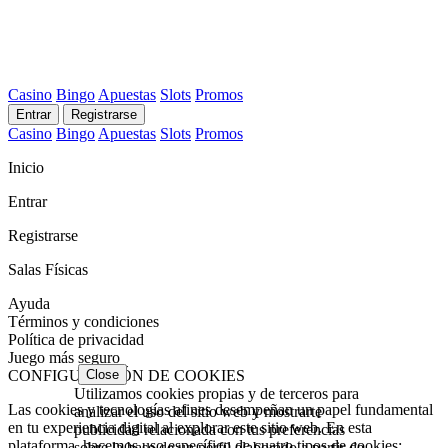
Casino
Bingo
Apuestas
Slots
Promos
Entrar
Registrarse
Casino
Bingo
Apuestas
Slots
Promos
Inicio
Entrar
Registrarse
Salas Físicas
Ayuda
Términos y condiciones
Política de privacidad
Juego más seguro
CONFIGURACIÓN DE COOKIES
Close
Utilizamos cookies propias y de terceros para
Las cookies y tecnologías afines desempeñan un papel fundamental
analizar el uso del sitio web y mostrarte
en tu experiencia digital al explorar este sitio web. En esta
publicidad relacionada con tus preferencias
plataforma, hacemos uso específico de cuatro tipos de cookies:
sobre la base de un perfil elaborado a partir de