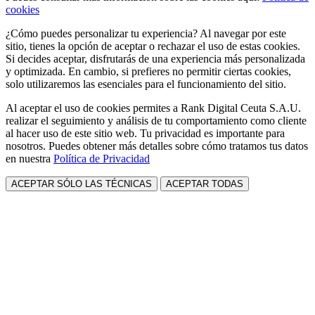
cookies
¿Cómo puedes personalizar tu experiencia? Al navegar por este
sitio, tienes la opción de aceptar o rechazar el uso de estas cookies.
Si decides aceptar, disfrutarás de una experiencia más personalizada
y optimizada. En cambio, si prefieres no permitir ciertas cookies,
solo utilizaremos las esenciales para el funcionamiento del sitio.
Al aceptar el uso de cookies permites a Rank Digital Ceuta S.A.U.
realizar el seguimiento y análisis de tu comportamiento como cliente
al hacer uso de este sitio web. Tu privacidad es importante para
nosotros. Puedes obtener más detalles sobre cómo tratamos tus datos
en nuestra
Política de Privacidad
ACEPTAR SÓLO LAS TÉCNICAS
ACEPTAR TODAS