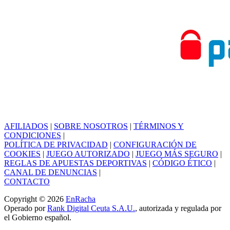
AFILIADOS
|
SOBRE NOSOTROS
|
TÉRMINOS Y
CONDICIONES
|
POLÍTICA DE PRIVACIDAD
|
CONFIGURACIÓN DE
COOKIES
|
JUEGO AUTORIZADO
|
JUEGO MÁS SEGURO
|
REGLAS DE APUESTAS DEPORTIVAS
|
CÓDIGO ÉTICO
|
CANAL DE DENUNCIAS
|
CONTACTO
Copyright © 2026
EnRacha
Operado por
Rank Digital Ceuta S.A.U.
, autorizada y regulada por
el Gobierno español.