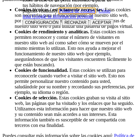
tus hábitos de navegación (por ejemplo,
Cookies técnicas / estrictamente necesarias.
Estas cookies
páginas visitadas).
Política de cookies
|
Cómo
son necesarias para el funcionamiento de nuestro sitio web,
trata Google tu información personal
por ejemplo, para permitirle conectarse a áreas seguras de
CONFIGURACIÓN
RECHAZAR
ACEPTAR
nuestro sitio web o para utilizar una pasarela de pagos virtual.
Cookies de rendimiento y analíticas.
Estas cookies nos
permiten reconocer y contar el número de visitantes en
nuestro sitio web así como saber cómo se mueven por el
mismo mientras lo utilizan. Esto nos ayuda a mejorar el
funcionamiento de nuestro sitio web (por ejemplo,
asegurándonos de que los visitantes encuentren fácilmente lo
que están buscando).
Cookies de funcionalidad.
Estas cookies se utilizan para
reconocerle cuando vuelve a visitar el sitio web. Esto nos
permite personalizar nuestro contenido para usted,
saludándole por su nombre y recordando sus preferencias, por
ejemplo, su idioma o región.
Cookies de selección.
Estas cookies graban su visita al sitio
web, las páginas que ha visitado y los enlaces que ha seguido.
Utilizamos esta información para hacer que nuestro sitio web
y su contenido sean más acordes a sus intereses. Esta
información también es susceptible de ser compartida con
terceros con esa finalidad.
Puedes consultar más información sobre las cookies aquí:
Política de