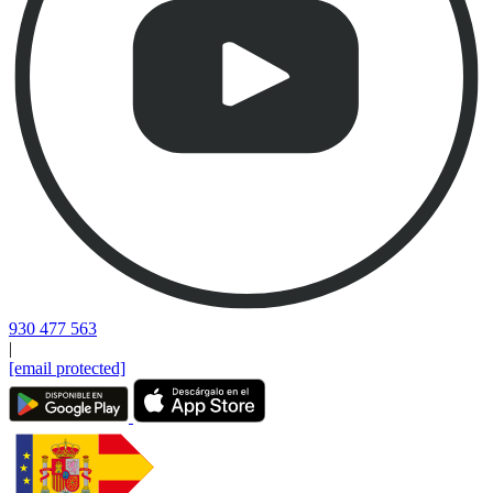
930 477 563
|
[email protected]