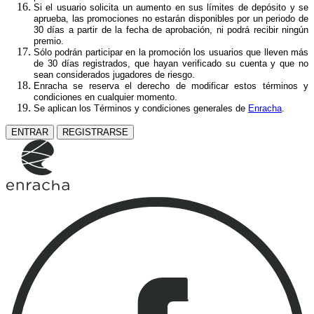
Si el usuario solicita un aumento en sus límites de depósito y se
aprueba, las promociones no estarán disponibles por un periodo de
30 días a partir de la fecha de aprobación, ni podrá recibir ningún
premio.
Sólo podrán participar en la promoción los usuarios que lleven más
de 30 días registrados, que hayan verificado su cuenta y que no
sean considerados jugadores de riesgo.
Enracha se reserva el derecho de modificar estos términos y
condiciones en cualquier momento.
Se aplican los Términos y condiciones generales de
Enracha
.
ENTRAR
REGISTRARSE