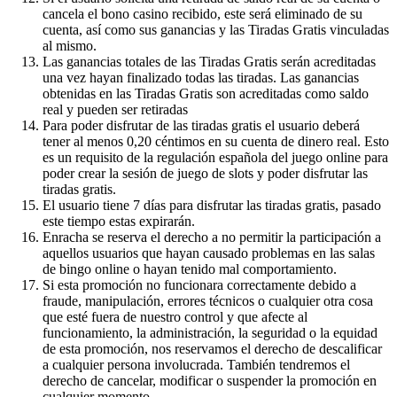
cancela el bono casino recibido, este será eliminado de su
cuenta, así como sus ganancias y las Tiradas Gratis vinculadas
al mismo.
Las ganancias totales de las Tiradas Gratis serán acreditadas
una vez hayan finalizado todas las tiradas. Las ganancias
obtenidas en las Tiradas Gratis son acreditadas como saldo
real y pueden ser retiradas
Para poder disfrutar de las tiradas gratis el usuario deberá
tener al menos 0,20 céntimos en su cuenta de dinero real. Esto
es un requisito de la regulación española del juego online para
poder crear la sesión de juego de slots y poder disfrutar las
tiradas gratis.
El usuario tiene 7 días para disfrutar las tiradas gratis, pasado
este tiempo estas expirarán.
Enracha se reserva el derecho a no permitir la participación a
aquellos usuarios que hayan causado problemas en las salas
de bingo online o hayan tenido mal comportamiento.
Si esta promoción no funcionara correctamente debido a
fraude, manipulación, errores técnicos o cualquier otra cosa
que esté fuera de nuestro control y que afecte al
funcionamiento, la administración, la seguridad o la equidad
de esta promoción, nos reservamos el derecho de descalificar
a cualquier persona involucrada. También tendremos el
derecho de cancelar, modificar o suspender la promoción en
cualquier momento.