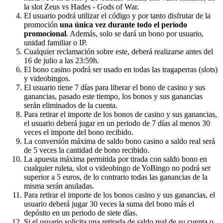
la slot Zeus vs Hades - Gods of War.
El usuario podrá utilizar el código y por tanto disfrutar de la
promoción
una única vez durante todo el período
promocional
. Además, solo se dará un bono por usuario,
unidad familiar o IP.
Cualquier reclamación sobre este, deberá realizarse antes del
16 de julio a las 23:59h.
El bono casino podrá ser usado en todas las tragaperras (slots)
y videobingos.
El usuario tiene 7 días para liberar el bono de casino y sus
ganancias, pasado este tiempo, los bonos y sus ganancias
serán eliminados de la cuenta.
Para retirar el importe de los bonos de casino y sus ganancias,
el usuario deberá jugar en un periodo de 7 días al menos 30
veces el importe del bono recibido.
La
conversión
máxima de saldo bono casino a saldo real será
de 5 veces la cantidad de bono recibido.
La apuesta máxima permitida por tirada con saldo bono en
cualquier ruleta, slot o videobingo de YoBingo no podrá ser
superior a 5 euros, de lo contrario todas las ganancias de la
misma serán anuladas.
Para retirar el importe de los bonos casino y sus ganancias, el
usuario deberá jugar 30 veces la suma del bono más el
depósito en un periodo de siete días.
Si el usuario solicita una retirada de saldo real de su cuenta o