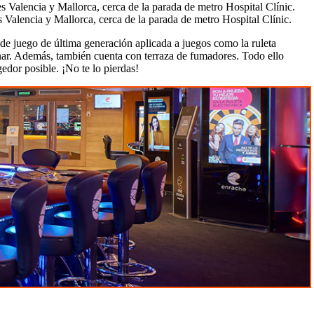
s Valencia y Mallorca, cerca de la parada de metro Hospital Clínic.
 Valencia y Mallorca, cerca de la parada de metro Hospital Clínic.
de juego de última generación aplicada a juegos como la ruleta
enar. Además, también cuenta con terraza de fumadores. Todo ello
edor posible. ¡No te lo pierdas!