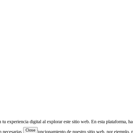
u experiencia digital al explorar este sitio web. En esta plataforma, h
Close
 necesarias para el funcionamiento de nuestro sitio web, por ejemplo, pa