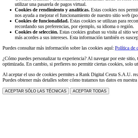
utilizar una pasarela de pagos virtual.
Cookies de rendimiento y analíticas.
Estas cookies nos permit
nos ayuda a mejorar el funcionamiento de nuestro sitio web (po
Cookies de funcionalidad.
Estas cookies se utilizan para reco
recordando sus preferencias, por ejemplo, su idioma o región.
Cookies de selección.
Estas cookies graban su visita al sitio w
más acordes a sus intereses. Esta información también es suscep
Puedes consultar más información sobre las cookies aquí:
Política de 
¿Cómo puedes personalizar tu experiencia? Al navegar por este sitio, t
optimizada. En cambio, si prefieres no permitir ciertas cookies, solo ut
Al aceptar el uso de cookies permites a Rank Digital Ceuta S.A.U. rea
Puedes obtener más detalles sobre cómo tratamos tus datos en nuestr
ACEPTAR SÓLO LAS TÉCNICAS
ACEPTAR TODAS