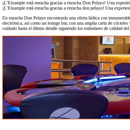
¡L’Eixample está enracha gracias a enracha Don Pelayo! Una experienci
¡L’Eixample está enracha gracias a enracha don pelayo! Una experienci
En enracha Don Pelayo encontrarás una oferta lúdica con innumerables
electrónica, así como un lounge bar, con una amplia carta de cóctele
cuidado hasta el último detalle siguiendo los estándares de calidad d