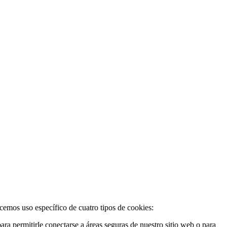
acemos uso específico de cuatro tipos de cookies:
ra permitirle conectarse a áreas seguras de nuestro sitio web o para