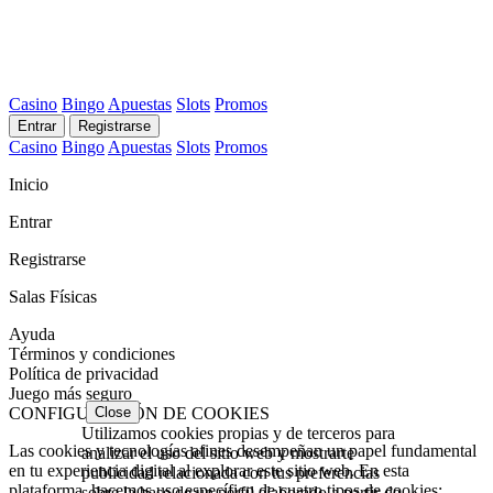
Casino
Bingo
Apuestas
Slots
Promos
Entrar
Registrarse
Casino
Bingo
Apuestas
Slots
Promos
Inicio
Entrar
Registrarse
Salas Físicas
Ayuda
Términos y condiciones
Política de privacidad
Juego más seguro
CONFIGURACIÓN DE COOKIES
Close
Utilizamos cookies propias y de terceros para
Las cookies y tecnologías afines desempeñan un papel fundamental
analizar el uso del sitio web y mostrarte
en tu experiencia digital al explorar este sitio web. En esta
publicidad relacionada con tus preferencias
plataforma, hacemos uso específico de cuatro tipos de cookies:
sobre la base de un perfil elaborado a partir de