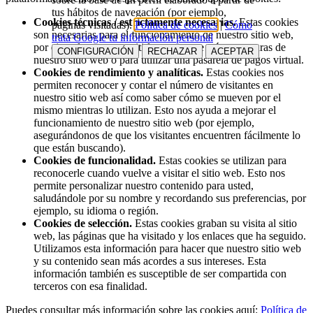
tus hábitos de navegación (por ejemplo,
Cookies técnicas / estrictamente necesarias.
Estas cookies
páginas visitadas).
Política de cookies
|
Cómo
son necesarias para el funcionamiento de nuestro sitio web,
trata Google tu información personal
por ejemplo, para permitirle conectarse a áreas seguras de
CONFIGURACIÓN
RECHAZAR
ACEPTAR
nuestro sitio web o para utilizar una pasarela de pagos virtual.
Cookies de rendimiento y analíticas.
Estas cookies nos
permiten reconocer y contar el número de visitantes en
nuestro sitio web así como saber cómo se mueven por el
mismo mientras lo utilizan. Esto nos ayuda a mejorar el
funcionamiento de nuestro sitio web (por ejemplo,
asegurándonos de que los visitantes encuentren fácilmente lo
que están buscando).
Cookies de funcionalidad.
Estas cookies se utilizan para
reconocerle cuando vuelve a visitar el sitio web. Esto nos
permite personalizar nuestro contenido para usted,
saludándole por su nombre y recordando sus preferencias, por
ejemplo, su idioma o región.
Cookies de selección.
Estas cookies graban su visita al sitio
web, las páginas que ha visitado y los enlaces que ha seguido.
Utilizamos esta información para hacer que nuestro sitio web
y su contenido sean más acordes a sus intereses. Esta
información también es susceptible de ser compartida con
terceros con esa finalidad.
Puedes consultar más información sobre las cookies aquí:
Política de