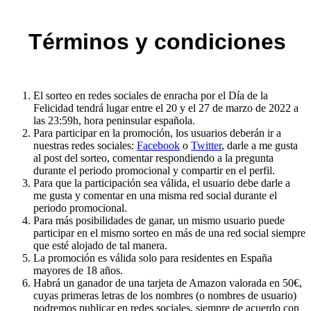
Términos y condiciones
El sorteo en redes sociales de enracha por el Día de la
Felicidad tendrá lugar entre el 20 y el 27 de marzo de 2022 a
las 23:59h, hora peninsular española.
Para participar en la promoción, los usuarios deberán ir a
nuestras redes sociales:
Facebook
o
Twitter
, darle a me gusta
al post del sorteo, comentar respondiendo a la pregunta
durante el periodo promocional y compartir en el perfil.
Para que la participación sea válida, el usuario debe darle a
me gusta y comentar en una misma red social durante el
periodo promocional.
Para más posibilidades de ganar, un mismo usuario puede
participar en el mismo sorteo en más de una red social siempre
que esté alojado de tal manera.
La promoción es válida solo para residentes en España
mayores de 18 años.
Habrá un ganador de una tarjeta de Amazon valorada en 50€,
cuyas primeras letras de los nombres (o nombres de usuario)
podremos publicar en redes sociales, siempre de acuerdo con