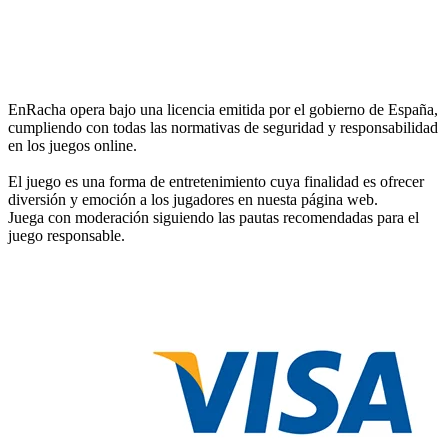
EnRacha opera bajo una licencia emitida por el gobierno de España,
cumpliendo con todas las normativas de seguridad y responsabilidad
en los juegos online.
El juego es una forma de entretenimiento cuya finalidad es ofrecer
diversión y emoción a los jugadores en nuesta página web.
Juega con moderación siguiendo las pautas recomendadas para el
juego responsable.