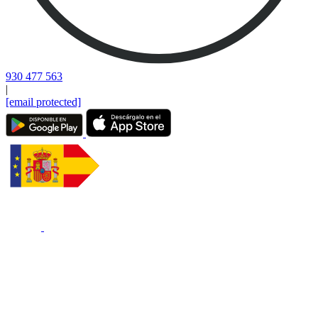
930 477 563
|
[email protected]