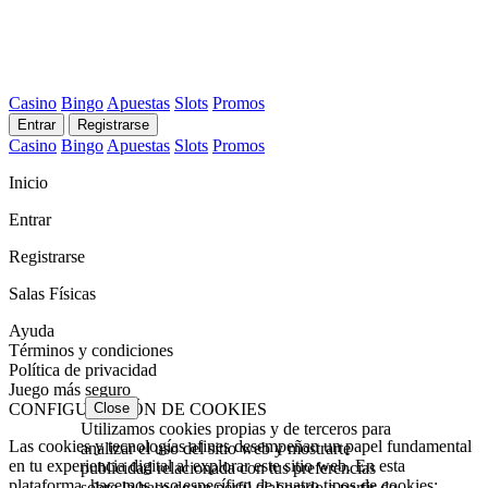
Casino
Bingo
Apuestas
Slots
Promos
Entrar
Registrarse
Casino
Bingo
Apuestas
Slots
Promos
Inicio
Entrar
Registrarse
Salas Físicas
Ayuda
Términos y condiciones
Política de privacidad
Juego más seguro
CONFIGURACIÓN DE COOKIES
Close
Utilizamos cookies propias y de terceros para
Las cookies y tecnologías afines desempeñan un papel fundamental
analizar el uso del sitio web y mostrarte
en tu experiencia digital al explorar este sitio web. En esta
publicidad relacionada con tus preferencias
plataforma, hacemos uso específico de cuatro tipos de cookies:
sobre la base de un perfil elaborado a partir de