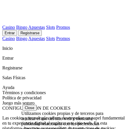
Casino
Bingo
Apuestas
Slots
Promos
Entrar
Registrarse
Casino
Bingo
Apuestas
Slots
Promos
Inicio
Entrar
Registrarse
Salas Físicas
Ayuda
Términos y condiciones
Política de privacidad
Juego más seguro
CONFIGURACIÓN DE COOKIES
Close
Utilizamos cookies propias y de terceros para
Las cookies y tecnologías afines desempeñan un papel fundamental
analizar el uso del sitio web y mostrarte
en tu experiencia digital al explorar este sitio web. En esta
publicidad relacionada con tus preferencias
plataforma, hacemos uso específico de cuatro tipos de cookies:
sobre la base de un perfil elaborado a partir de