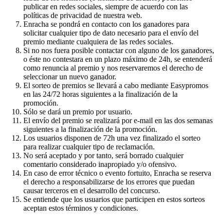
publicar en redes sociales, siempre de acuerdo con las
políticas de privacidad de nuestra web.
Enracha se pondrá en contacto con los ganadores para
solicitar cualquier tipo de dato necesario para el envío del
premio mediante cualquiera de las redes sociales.
Si no nos fuera posible contactar con alguno de los ganadores,
o éste no contestara en un plazo máximo de 24h, se entenderá
como renuncia al premio y nos reservaremos el derecho de
seleccionar un nuevo ganador.
El sorteo de premios se llevará a cabo mediante Easypromos
en las 24/72 horas siguientes a la finalización de la
promoción.
Sólo se dará un premio por usuario.
El envío del premio se realizará por e-mail en las dos semanas
siguientes a la finalización de la promoción.
Los usuarios disponen de 72h una vez finalizado el sorteo
para realizar cualquier tipo de reclamación.
No será aceptado y por tanto, será borrado cualquier
comentario considerado inapropiado y/o ofensivo.
En caso de error técnico o evento fortuito, Enracha se reserva
el derecho a responsabilizarse de los errores que puedan
causar terceros en el desarrollo del concurso.
Se entiende que los usuarios que participen en estos sorteos
aceptan estos términos y condiciones.