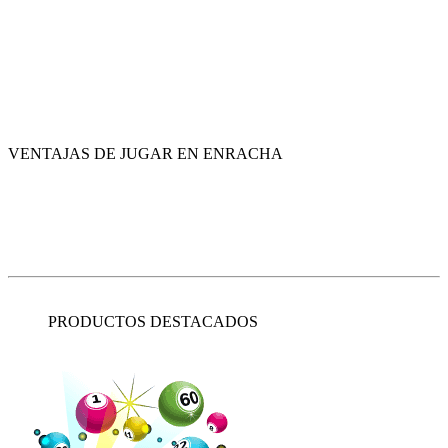
VENTAJAS DE JUGAR EN ENRACHA
PRODUCTOS DESTACADOS