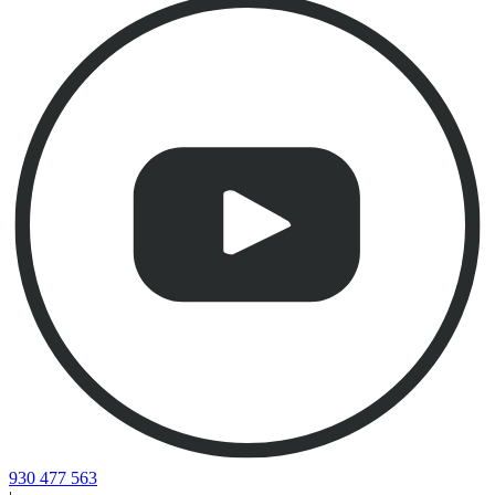
930 477 563