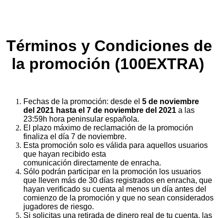
Términos y Condiciones de
la promoción
(100EXTRA)
Fechas de la promoción: desde el
5 de noviembre
del 2021 hasta el 7 de noviembre del 2021
a las
23:59h hora peninsular española.
El plazo máximo de reclamación de la promoción
finaliza el día 7 de noviembre.
Esta promoción solo es válida para aquellos usuarios
que hayan recibido esta
comunicación directamente de enracha.
Sólo podrán participar en la promoción los usuarios
que lleven más de 30 días registrados en enracha, que
hayan verificado su cuenta al menos un día antes del
comienzo de la promoción y que no sean considerados
jugadores de riesgo.
Si solicitas una retirada de dinero real de tu cuenta, las