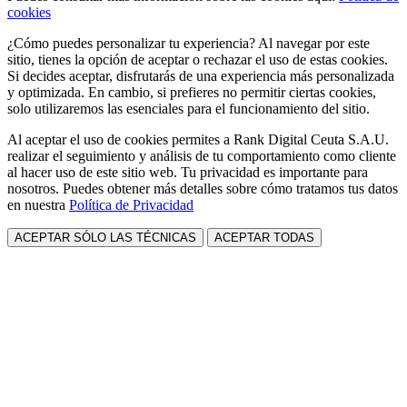
cookies
¿Cómo puedes personalizar tu experiencia? Al navegar por este
sitio, tienes la opción de aceptar o rechazar el uso de estas cookies.
Si decides aceptar, disfrutarás de una experiencia más personalizada
y optimizada. En cambio, si prefieres no permitir ciertas cookies,
solo utilizaremos las esenciales para el funcionamiento del sitio.
Al aceptar el uso de cookies permites a Rank Digital Ceuta S.A.U.
realizar el seguimiento y análisis de tu comportamiento como cliente
al hacer uso de este sitio web. Tu privacidad es importante para
nosotros. Puedes obtener más detalles sobre cómo tratamos tus datos
en nuestra
Política de Privacidad
ACEPTAR SÓLO LAS TÉCNICAS
ACEPTAR TODAS