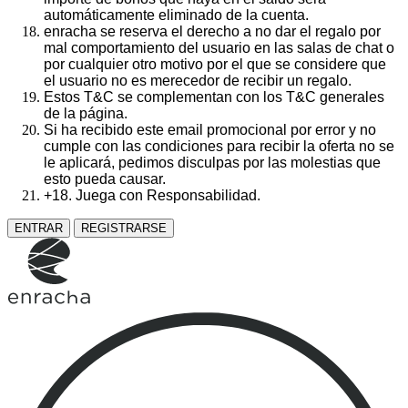
automáticamente eliminado de la cuenta.
enracha se reserva el derecho a no dar el regalo por
mal comportamiento del usuario en las salas de chat o
por cualquier otro motivo por el que se considere que
el usuario no es merecedor de recibir un regalo.
Estos T&C se complementan con los T&C generales
de la página.
Si ha recibido este email promocional por error y no
cumple con las condiciones para recibir la oferta no se
le aplicará, pedimos disculpas por las molestias que
esto pueda causar.
+18. Juega con Responsabilidad.
ENTRAR
REGISTRARSE