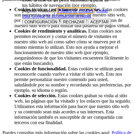
tus hábitos de navegación (por ejemplo,
Cookies técnicas / estrictamente necesarias.
Estas cookies
páginas visitadas).
Política de cookies
|
Cómo
son necesarias para el funcionamiento de nuestro sitio web,
trata Google tu información personal
por ejemplo, para permitirle conectarse a áreas seguras de
CONFIGURACIÓN
RECHAZAR
ACEPTAR
nuestro sitio web o para utilizar una pasarela de pagos virtual.
Cookies de rendimiento y analíticas.
Estas cookies nos
permiten reconocer y contar el número de visitantes en
nuestro sitio web así como saber cómo se mueven por el
mismo mientras lo utilizan. Esto nos ayuda a mejorar el
funcionamiento de nuestro sitio web (por ejemplo,
asegurándonos de que los visitantes encuentren fácilmente lo
que están buscando).
Cookies de funcionalidad.
Estas cookies se utilizan para
reconocerle cuando vuelve a visitar el sitio web. Esto nos
permite personalizar nuestro contenido para usted,
saludándole por su nombre y recordando sus preferencias, por
ejemplo, su idioma o región.
Cookies de selección.
Estas cookies graban su visita al sitio
web, las páginas que ha visitado y los enlaces que ha seguido.
Utilizamos esta información para hacer que nuestro sitio web
y su contenido sean más acordes a sus intereses. Esta
información también es susceptible de ser compartida con
terceros con esa finalidad.
Puedes consultar más información sobre las cookies aquí:
Política de