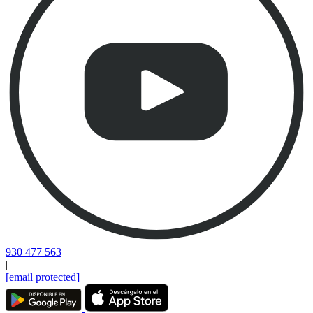
930 477 563
|
[email protected]