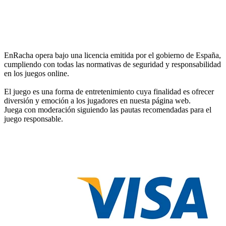
EnRacha opera bajo una licencia emitida por el gobierno de España,
cumpliendo con todas las normativas de seguridad y responsabilidad
en los juegos online.
El juego es una forma de entretenimiento cuya finalidad es ofrecer
diversión y emoción a los jugadores en nuesta página web.
Juega con moderación siguiendo las pautas recomendadas para el
juego responsable.