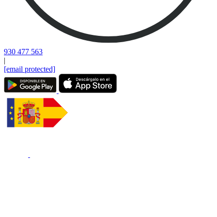
930 477 563
|
[email protected]