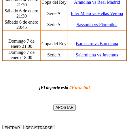
Copa del Rey
Arandina vs Real Madrid
21:30
Sábado 6 de enero
Serie A
Inter Milán vs Hellas Verona
21:30
Sábado 6 de enero
Serie A
Sassuolo vs Fiorentina
20:45
Domingo 7 de
Copa del Rey
Barbastro vs Barcelona
enero 21:00
Domingo 7 de
Serie A
Salernitana vs Juventus
enero 18:00
¡El deporte está
#Enracha!
APOSTAR
ENTRAR
REGISTRARSE