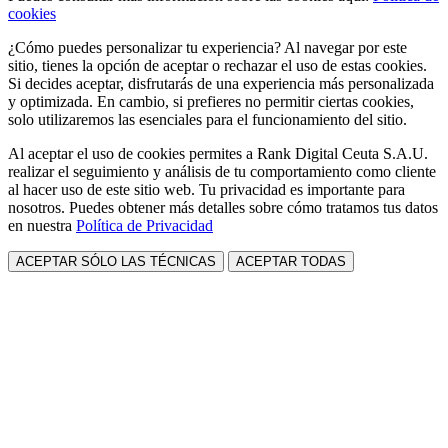
cookies
¿Cómo puedes personalizar tu experiencia? Al navegar por este
sitio, tienes la opción de aceptar o rechazar el uso de estas cookies.
Si decides aceptar, disfrutarás de una experiencia más personalizada
y optimizada. En cambio, si prefieres no permitir ciertas cookies,
solo utilizaremos las esenciales para el funcionamiento del sitio.
Al aceptar el uso de cookies permites a Rank Digital Ceuta S.A.U.
realizar el seguimiento y análisis de tu comportamiento como cliente
al hacer uso de este sitio web. Tu privacidad es importante para
nosotros. Puedes obtener más detalles sobre cómo tratamos tus datos
en nuestra
Política de Privacidad
ACEPTAR SÓLO LAS TÉCNICAS
ACEPTAR TODAS