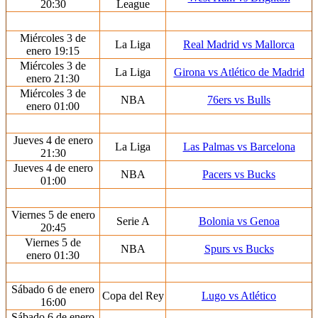
20:30
League
Miércoles 3 de
La Liga
Real Madrid vs Mallorca
enero 19:15
Miércoles 3 de
La Liga
Girona vs Atlético de Madrid
enero 21:30
Miércoles 3 de
NBA
76ers vs Bulls
enero 01:00
Jueves 4 de enero
La Liga
Las Palmas vs Barcelona
21:30
Jueves 4 de enero
NBA
Pacers vs Bucks
01:00
Viernes 5 de enero
Serie A
Bolonia vs Genoa
20:45
Viernes 5 de
NBA
Spurs vs Bucks
enero 01:30
Sábado 6 de enero
Copa del Rey
Lugo vs Atlético
16:00
Sábado 6 de enero