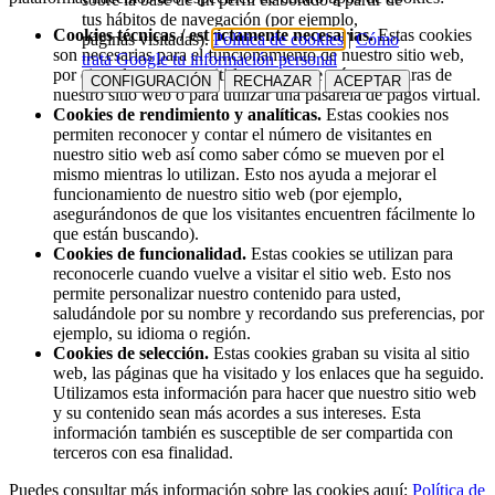
tus hábitos de navegación (por ejemplo,
Cookies técnicas / estrictamente necesarias.
Estas cookies
páginas visitadas).
Política de cookies
|
Cómo
son necesarias para el funcionamiento de nuestro sitio web,
trata Google tu información personal
por ejemplo, para permitirle conectarse a áreas seguras de
CONFIGURACIÓN
RECHAZAR
ACEPTAR
nuestro sitio web o para utilizar una pasarela de pagos virtual.
Cookies de rendimiento y analíticas.
Estas cookies nos
permiten reconocer y contar el número de visitantes en
nuestro sitio web así como saber cómo se mueven por el
mismo mientras lo utilizan. Esto nos ayuda a mejorar el
funcionamiento de nuestro sitio web (por ejemplo,
asegurándonos de que los visitantes encuentren fácilmente lo
que están buscando).
Cookies de funcionalidad.
Estas cookies se utilizan para
reconocerle cuando vuelve a visitar el sitio web. Esto nos
permite personalizar nuestro contenido para usted,
saludándole por su nombre y recordando sus preferencias, por
ejemplo, su idioma o región.
Cookies de selección.
Estas cookies graban su visita al sitio
web, las páginas que ha visitado y los enlaces que ha seguido.
Utilizamos esta información para hacer que nuestro sitio web
y su contenido sean más acordes a sus intereses. Esta
información también es susceptible de ser compartida con
terceros con esa finalidad.
Puedes consultar más información sobre las cookies aquí:
Política de