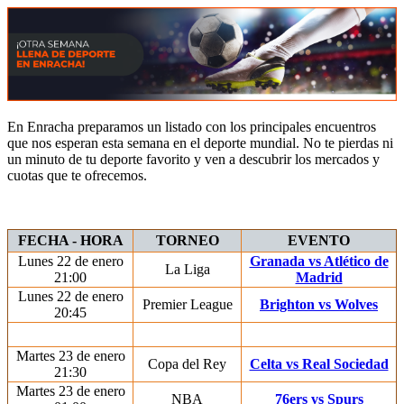
En Enracha preparamos un listado con los principales encuentros
que nos esperan esta semana en el deporte mundial. No te pierdas ni
un minuto de tu deporte favorito y ven a descubrir los mercados y
cuotas que te ofrecemos.
FECHA - HORA
TORNEO
EVENTO
Lunes 22 de enero
Granada vs Atlético de
La Liga
21:00
Madrid
Lunes 22 de enero
Premier League
Brighton vs Wolves
20:45
Martes 23 de enero
Copa del Rey
Celta vs Real Sociedad
21:30
Martes 23 de enero
NBA
76ers vs Spurs