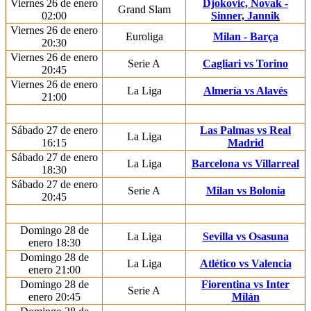
Viernes 26 de enero
Djokovic, Novak -
Grand Slam
02:00
Sinner, Jannik
Viernes 26 de enero
Euroliga
Milan - Barça
20:30
Viernes 26 de enero
Serie A
Cagliari vs Torino
20:45
Viernes 26 de enero
La Liga
Almería vs Alavés
21:00
Sábado 27 de enero
Las Palmas vs Real
La Liga
16:15
Madrid
Sábado 27 de enero
La Liga
Barcelona vs Villarreal
18:30
Sábado 27 de enero
Serie A
Milan vs Bolonia
20:45
Domingo 28 de
La Liga
Sevilla vs Osasuna
enero 18:30
Domingo 28 de
La Liga
Atlético vs Valencia
enero 21:00
Domingo 28 de
Fiorentina vs Inter
Serie A
enero 20:45
Milán