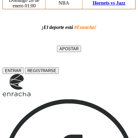
Domingo 28 de
NBA
Hornets vs Jazz
enero 01:00
¡El deporte está
#Enracha!
APOSTAR
ENTRAR
REGISTRARSE