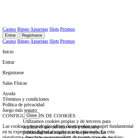
Casino
Bingo
Apuestas
Slots
Promos
Entrar
Registrarse
Casino
Bingo
Apuestas
Slots
Promos
Inicio
Entrar
Registrarse
Salas Físicas
Ayuda
Términos y condiciones
Política de privacidad
Juego más seguro
CONFIGURACIÓN DE COOKIES
Close
Utilizamos cookies propias y de terceros para
Las cookies y tecnologías afines desempeñan un papel fundamental
analizar el uso del sitio web y mostrarte
en tu experiencia digital al explorar este sitio web. En esta
publicidad relacionada con tus preferencias
plataforma, hacemos uso específico de cuatro tipos de cookies:
sobre la base de un perfil elaborado a partir de