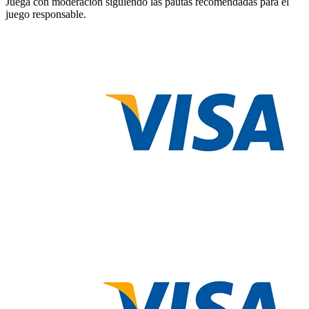
Juega con moderación siguiendo las pautas recomendadas para el
juego responsable.