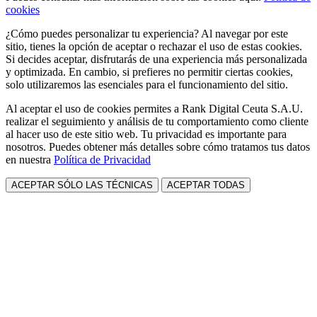
cookies
¿Cómo puedes personalizar tu experiencia? Al navegar por este
sitio, tienes la opción de aceptar o rechazar el uso de estas cookies.
Si decides aceptar, disfrutarás de una experiencia más personalizada
y optimizada. En cambio, si prefieres no permitir ciertas cookies,
solo utilizaremos las esenciales para el funcionamiento del sitio.
Al aceptar el uso de cookies permites a Rank Digital Ceuta S.A.U.
realizar el seguimiento y análisis de tu comportamiento como cliente
al hacer uso de este sitio web. Tu privacidad es importante para
nosotros. Puedes obtener más detalles sobre cómo tratamos tus datos
en nuestra
Política de Privacidad
ACEPTAR SÓLO LAS TÉCNICAS
ACEPTAR TODAS