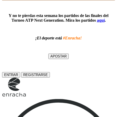
Y no te pierdas esta semana los partidos de las finales del
Torneo ATP Next Generation. Mira los partidos
aquí
.
¡El deporte está
#Enracha!
APOSTAR
ENTRAR
REGISTRARSE