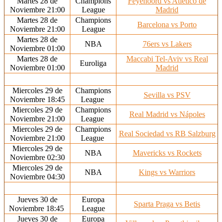
Martes 28 de
Champions
Feyenoord vs Atlético de
Noviembre 21:00
League
Madrid
Martes 28 de
Champions
Barcelona vs Porto
Noviembre 21:00
League
Martes 28 de
NBA
76ers vs Lakers
Noviembre 01:00
Martes 28 de
Maccabi Tel-Aviv vs Real
Euroliga
Noviembre 01:00
Madrid
Miercoles 29 de
Champions
Sevilla vs PSV
Noviembre 18:45
League
Miercoles 29 de
Champions
Real Madrid vs Nápoles
Noviembre 21:00
League
Miercoles 29 de
Champions
Real Sociedad vs RB Salzburg
Noviembre 21:00
League
Miercoles 29 de
NBA
Mavericks vs Rockets
Noviembre 02:30
Miercoles 29 de
NBA
Kings vs Warriors
Noviembre 04:30
Jueves 30 de
Europa
Sparta Praga vs Betis
Noviembre 18:45
League
Jueves 30 de
Europa