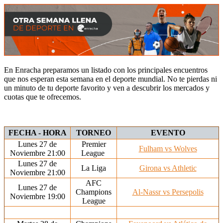
En Enracha preparamos un listado con los principales encuentros
que nos esperan esta semana en el deporte mundial. No te pierdas ni
un minuto de tu deporte favorito y ven a descubrir los mercados y
cuotas que te ofrecemos.
FECHA - HORA
TORNEO
EVENTO
Lunes 27 de
Premier
Fulham vs Wolves
Noviembre 21:00
League
Lunes 27 de
La Liga
Girona vs Athletic
Noviembre 21:00
AFC
Lunes 27 de
Champions
Al-Nassr vs Persepolis
Noviembre 19:00
League