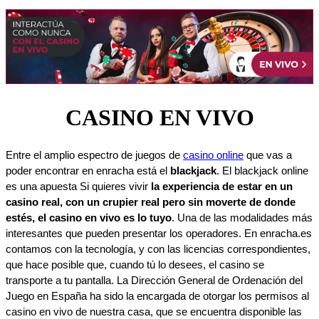
CASINO EN VIVO
Entre el amplio espectro de juegos de
casino online
que vas a
poder encontrar en enracha está el
blackjack
. El blackjack online
es una apuesta Si quieres vivir
la experiencia de estar en un
casino real, con un crupier real pero sin moverte de donde
estés, el casino en vivo es lo tuyo
. Una de las modalidades más
interesantes que pueden presentar los operadores. En enracha.es
contamos con la tecnología, y con las licencias correspondientes,
que hace posible que, cuando tú lo desees, el casino se
transporte a tu pantalla. La Dirección General de Ordenación del
Juego en España ha sido la encargada de otorgar los permisos al
casino en vivo de nuestra casa, que se encuentra disponible las