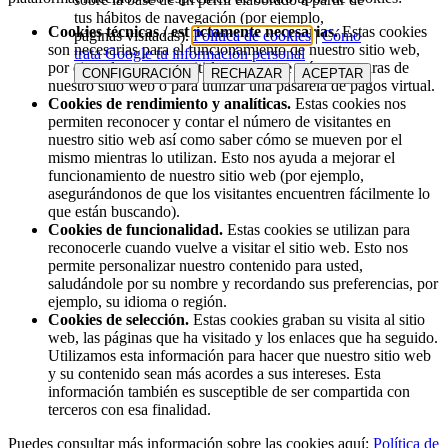
tus hábitos de navegación (por ejemplo,
Cookies técnicas / estrictamente necesarias.
Estas cookies
páginas visitadas).
Política de cookies
|
Cómo
son necesarias para el funcionamiento de nuestro sitio web,
trata Google tu información personal
por ejemplo, para permitirle conectarse a áreas seguras de
CONFIGURACIÓN
RECHAZAR
ACEPTAR
nuestro sitio web o para utilizar una pasarela de pagos virtual.
Cookies de rendimiento y analíticas.
Estas cookies nos
permiten reconocer y contar el número de visitantes en
nuestro sitio web así como saber cómo se mueven por el
mismo mientras lo utilizan. Esto nos ayuda a mejorar el
funcionamiento de nuestro sitio web (por ejemplo,
asegurándonos de que los visitantes encuentren fácilmente lo
que están buscando).
Cookies de funcionalidad.
Estas cookies se utilizan para
reconocerle cuando vuelve a visitar el sitio web. Esto nos
permite personalizar nuestro contenido para usted,
saludándole por su nombre y recordando sus preferencias, por
ejemplo, su idioma o región.
Cookies de selección.
Estas cookies graban su visita al sitio
web, las páginas que ha visitado y los enlaces que ha seguido.
Utilizamos esta información para hacer que nuestro sitio web
y su contenido sean más acordes a sus intereses. Esta
información también es susceptible de ser compartida con
terceros con esa finalidad.
Puedes consultar más información sobre las cookies aquí:
Política de