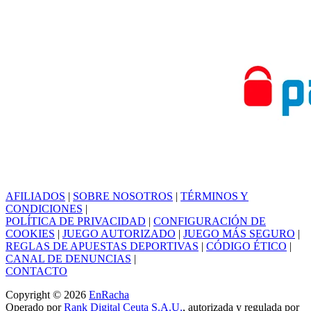
AFILIADOS
|
SOBRE NOSOTROS
|
TÉRMINOS Y
CONDICIONES
|
POLÍTICA DE PRIVACIDAD
|
CONFIGURACIÓN DE
COOKIES
|
JUEGO AUTORIZADO
|
JUEGO MÁS SEGURO
|
REGLAS DE APUESTAS DEPORTIVAS
|
CÓDIGO ÉTICO
|
CANAL DE DENUNCIAS
|
CONTACTO
Copyright © 2026
EnRacha
Operado por
Rank Digital Ceuta S.A.U.
, autorizada y regulada por