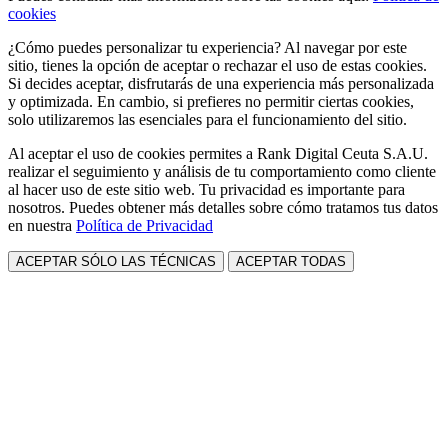
cookies
¿Cómo puedes personalizar tu experiencia? Al navegar por este
sitio, tienes la opción de aceptar o rechazar el uso de estas cookies.
Si decides aceptar, disfrutarás de una experiencia más personalizada
y optimizada. En cambio, si prefieres no permitir ciertas cookies,
solo utilizaremos las esenciales para el funcionamiento del sitio.
Al aceptar el uso de cookies permites a Rank Digital Ceuta S.A.U.
realizar el seguimiento y análisis de tu comportamiento como cliente
al hacer uso de este sitio web. Tu privacidad es importante para
nosotros. Puedes obtener más detalles sobre cómo tratamos tus datos
en nuestra
Política de Privacidad
ACEPTAR SÓLO LAS TÉCNICAS
ACEPTAR TODAS