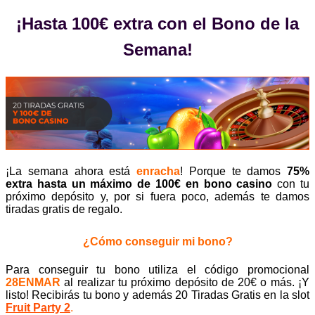
¡Hasta 100€ extra con el Bono de la
Semana!
¡La semana ahora está
enracha
! Porque te damos
75%
extra
hasta un máximo de 100€ en bono casino
con tu
próximo depósito y, por si fuera poco, además te damos
tiradas gratis de regalo.
¿Cómo conseguir mi bono?
Para conseguir tu bono utiliza el código promocional
28ENMAR
al realizar tu próximo depósito de 20€ o más. ¡Y
listo! Recibirás tu bono y además 20 Tiradas Gratis en la slot
Fruit Party 2
.