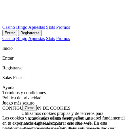
Casino
Bingo
Apuestas
Slots
Promos
Entrar
Registrarse
Casino
Bingo
Apuestas
Slots
Promos
Inicio
Entrar
Registrarse
Salas Físicas
Ayuda
Términos y condiciones
Política de privacidad
Juego más seguro
CONFIGURACIÓN DE COOKIES
Close
Utilizamos cookies propias y de terceros para
Las cookies y tecnologías afines desempeñan un papel fundamental
analizar el uso del sitio web y mostrarte
en tu experiencia digital al explorar este sitio web. En esta
publicidad relacionada con tus preferencias
plataforma, hacemos uso específico de cuatro tipos de cookies:
sobre la base de un perfil elaborado a partir de