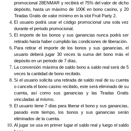
promocional 28ENMAR y
recibirá el 75% del valor de dicho
depósito, hasta un máximo de 100€ en bono casino, y 20
Tiradas Gratis de valor mínimo en la slot Fruit Party 2.
El usuario podrá usar el código promocional una sola vez
durante el periodo promocional.
El importe de los bonos y sus ganancias nunca podrá ser
retirado hasta haber cumplido las condiciones de liberación.
Para retirar el importe de los bonos y sus ganancias, el
usuario deberá jugar 30 veces la suma del bono más el
depósito en un periodo de 7 días.
La conversión máxima de saldo bono a saldo real será de 5
veces la cantidad de bono recibido.
Si el usuario solicita una retirada de saldo real de su cuenta
o cancela el bono casino recibido, este será eliminado de su
cuenta, así como sus ganancias y las Tiradas Gratis
vinculadas al mismo.
El usuario tiene 7 días para liberar el bono y sus ganancias,
pasado este tiempo, los bonos y sus ganancias serán
eliminados de la cuenta.
Al jugar se usa en primer lugar el saldo real y luego el saldo