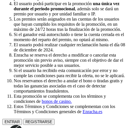
El usuario podrá participar en la promoción
una única vez
durante el periodo promocional
, además solo se dará un
premio por usuario y por unidad familiar o IP.
Los premios serán asignados en las cuentas de los usuarios
que hayan cumplido los requisitos de la promoción, en un
máximo de 24/72 horas tras la finalización de la promoción.
Si el ganador está autoexcluido o tiene la cuenta cerrada en el
momento del reparto del premio, no optará al mismo.
El usuario podrá realizar cualquier reclamación hasta el día 08
de diciembre de 2024.
Enracha se reserva el derecho a modificar o cancelar esta
promoción sin previo aviso, siempre con el objetivo de dar el
mejor servicio posible a sus usuarios.
Si el usuario ha recibido esta comunicación por error y no
cumple las condiciones para recibir la oferta, no se le aplicará.
Nos reservamos el derecho a anular el bono o tiradas gratis y
todas las ganancias asociadas en el caso de detectar
comportamientos fraudulentos.
Esta promoción se complementa con los términos y
condiciones de
bonos de casino.
Estos Términos y Condiciones se complementan con los
Términos y Condiciones generales de
Enracha.es
ENTRAR
REGISTRARSE