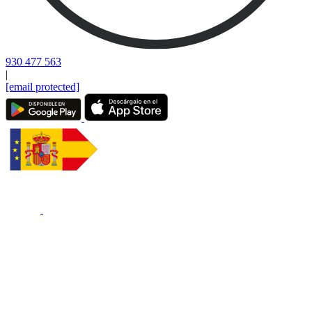
930 477 563
|
[email protected]