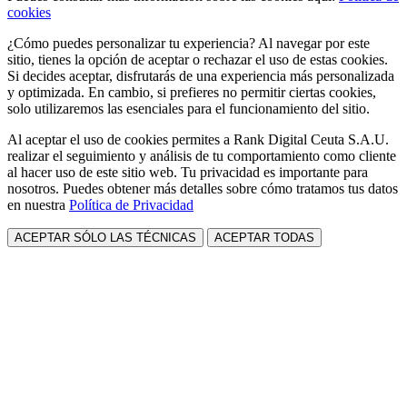
cookies
¿Cómo puedes personalizar tu experiencia? Al navegar por este
sitio, tienes la opción de aceptar o rechazar el uso de estas cookies.
Si decides aceptar, disfrutarás de una experiencia más personalizada
y optimizada. En cambio, si prefieres no permitir ciertas cookies,
solo utilizaremos las esenciales para el funcionamiento del sitio.
Al aceptar el uso de cookies permites a Rank Digital Ceuta S.A.U.
realizar el seguimiento y análisis de tu comportamiento como cliente
al hacer uso de este sitio web. Tu privacidad es importante para
nosotros. Puedes obtener más detalles sobre cómo tratamos tus datos
en nuestra
Política de Privacidad
ACEPTAR SÓLO LAS TÉCNICAS
ACEPTAR TODAS