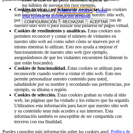
tus hábitos de navegación (por ejemplo,
Cookies técnicas / estrictamente necesarias.
Estas cookies
páginas visitadas).
Política de cookies
|
Cómo
son necesarias para el funcionamiento de nuestro sitio web,
trata Google tu información personal
por ejemplo, para permitirle conectarse a áreas seguras de
CONFIGURACIÓN
RECHAZAR
ACEPTAR
nuestro sitio web o para utilizar una pasarela de pagos virtual.
Cookies de rendimiento y analíticas.
Estas cookies nos
permiten reconocer y contar el número de visitantes en
nuestro sitio web así como saber cómo se mueven por el
mismo mientras lo utilizan. Esto nos ayuda a mejorar el
funcionamiento de nuestro sitio web (por ejemplo,
asegurándonos de que los visitantes encuentren fácilmente lo
que están buscando).
Cookies de funcionalidad.
Estas cookies se utilizan para
reconocerle cuando vuelve a visitar el sitio web. Esto nos
permite personalizar nuestro contenido para usted,
saludándole por su nombre y recordando sus preferencias, por
ejemplo, su idioma o región.
Cookies de selección.
Estas cookies graban su visita al sitio
web, las páginas que ha visitado y los enlaces que ha seguido.
Utilizamos esta información para hacer que nuestro sitio web
y su contenido sean más acordes a sus intereses. Esta
información también es susceptible de ser compartida con
terceros con esa finalidad.
Puedes consultar más información sobre las cookies aquí:
Política de