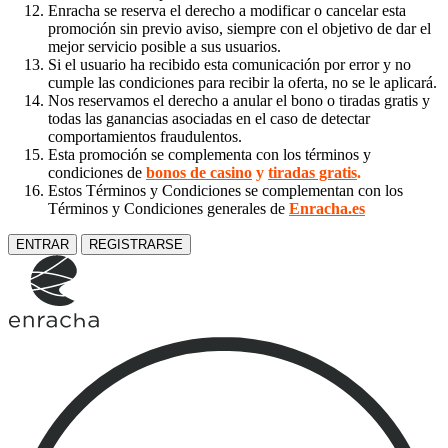
Enracha se reserva el derecho a modificar o cancelar esta
promoción sin previo aviso, siempre con el objetivo de dar el
mejor servicio posible a sus usuarios.
Si el usuario ha recibido esta comunicación por error y no
cumple las condiciones para recibir la oferta, no se le aplicará.
Nos reservamos el derecho a anular el bono o tiradas gratis y
todas las ganancias asociadas en el caso de detectar
comportamientos fraudulentos.
Esta promoción se complementa con los términos y
condiciones de
bonos de casino
y
tiradas gratis
.
Estos Términos y Condiciones se complementan con los
Términos y Condiciones generales de
Enracha.es
ENTRAR
REGISTRARSE