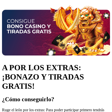
A POR LOS EXTRAS:
¡BONAZO Y TIRADAS
GRATIS!
¿Cómo conseguirlo?
Ruge el león por los extras: Para poder participar primero tendrás