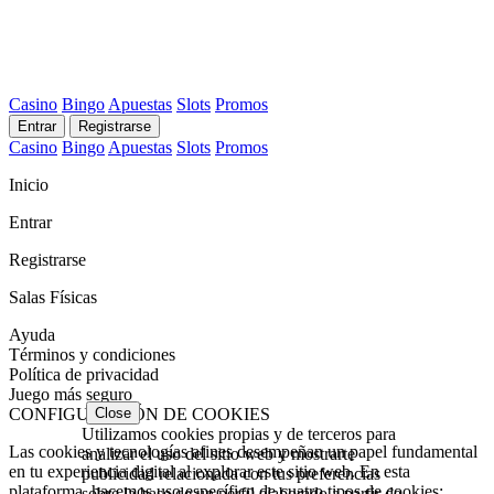
Casino
Bingo
Apuestas
Slots
Promos
Entrar
Registrarse
Casino
Bingo
Apuestas
Slots
Promos
Inicio
Entrar
Registrarse
Salas Físicas
Ayuda
Términos y condiciones
Política de privacidad
Juego más seguro
CONFIGURACIÓN DE COOKIES
Close
Utilizamos cookies propias y de terceros para
Las cookies y tecnologías afines desempeñan un papel fundamental
analizar el uso del sitio web y mostrarte
en tu experiencia digital al explorar este sitio web. En esta
publicidad relacionada con tus preferencias
plataforma, hacemos uso específico de cuatro tipos de cookies:
sobre la base de un perfil elaborado a partir de