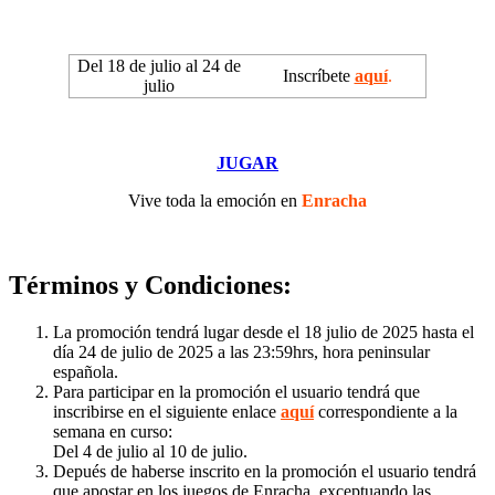
Del 18 de julio al 24 de
Inscríbete
aquí
.
julio
JUGAR
Vive toda la emoción en
Enracha
Términos y Condiciones:
La promoción tendrá lugar desde el 18 julio de 2025 hasta el
día 24 de julio de 2025 a las 23:59hrs, hora peninsular
española.
Para participar en la promoción el usuario tendrá que
inscribirse en el siguiente enlace
aquí
correspondiente a la
semana en curso:
Del 4 de julio al 10 de julio.
Depués de haberse inscrito en la promoción el usuario tendrá
que apostar en los juegos de Enracha, exceptuando las