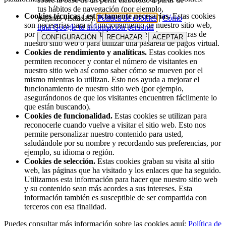
tus hábitos de navegación (por ejemplo,
Cookies técnicas / estrictamente necesarias.
Estas cookies
páginas visitadas).
Política de cookies
|
Cómo
son necesarias para el funcionamiento de nuestro sitio web,
trata Google tu información personal
por ejemplo, para permitirle conectarse a áreas seguras de
CONFIGURACIÓN
RECHAZAR
ACEPTAR
nuestro sitio web o para utilizar una pasarela de pagos virtual.
Cookies de rendimiento y analíticas.
Estas cookies nos
permiten reconocer y contar el número de visitantes en
nuestro sitio web así como saber cómo se mueven por el
mismo mientras lo utilizan. Esto nos ayuda a mejorar el
funcionamiento de nuestro sitio web (por ejemplo,
asegurándonos de que los visitantes encuentren fácilmente lo
que están buscando).
Cookies de funcionalidad.
Estas cookies se utilizan para
reconocerle cuando vuelve a visitar el sitio web. Esto nos
permite personalizar nuestro contenido para usted,
saludándole por su nombre y recordando sus preferencias, por
ejemplo, su idioma o región.
Cookies de selección.
Estas cookies graban su visita al sitio
web, las páginas que ha visitado y los enlaces que ha seguido.
Utilizamos esta información para hacer que nuestro sitio web
y su contenido sean más acordes a sus intereses. Esta
información también es susceptible de ser compartida con
terceros con esa finalidad.
Puedes consultar más información sobre las cookies aquí:
Política de