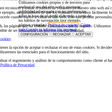
Utilizamos cookies propias y de terceros para
analizar el uso del sitio web y mostrarte
en reconocer y contar el número de visitantes en nuestro sitio web así
publicidad relacionada con tus preferencias
r ejemplo, asegurándonos de que los visitantes encuentren fácilmente l
sobre la base de un perfil elaborado a partir de
nocerle cuando vuelve a visitar el sitio web. Esto nos permite personali
tus hábitos de navegación (por ejemplo,
páginas visitadas).
Política de cookies
|
Cómo
eb, las páginas que ha visitado y los enlaces que ha seguido. Utilizamo
trata Google tu información personal
tible de ser compartida con terceros con esa finalidad.
CONFIGURACIÓN
RECHAZAR
ACEPTAR
cookies
ienes la opción de aceptar o rechazar el uso de estas cookies. Si decide
ilizaremos las esenciales para el funcionamiento del sitio.
lizar el seguimiento y análisis de tu comportamiento como cliente al hac
a
Política de Privacidad