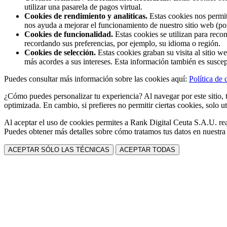
utilizar una pasarela de pagos virtual.
Cookies de rendimiento y analíticas.
Estas cookies nos permit
nos ayuda a mejorar el funcionamiento de nuestro sitio web (po
Cookies de funcionalidad.
Estas cookies se utilizan para reco
recordando sus preferencias, por ejemplo, su idioma o región.
Cookies de selección.
Estas cookies graban su visita al sitio w
más acordes a sus intereses. Esta información también es suscep
Puedes consultar más información sobre las cookies aquí:
Política de 
¿Cómo puedes personalizar tu experiencia? Al navegar por este sitio, t
optimizada. En cambio, si prefieres no permitir ciertas cookies, solo ut
Al aceptar el uso de cookies permites a Rank Digital Ceuta S.A.U. rea
Puedes obtener más detalles sobre cómo tratamos tus datos en nuestr
ACEPTAR SÓLO LAS TÉCNICAS
ACEPTAR TODAS