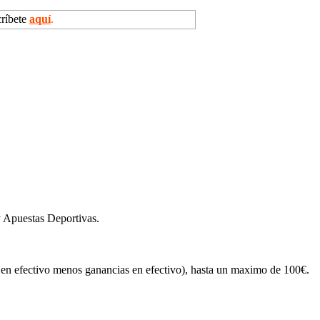
ríbete
aquí
.
y Apuestas Deportivas.
as en efectivo menos ganancias en efectivo), hasta un maximo de 100€.