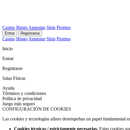
Casino
Bingo
Apuestas
Slots
Promos
Entrar
Registrarse
Casino
Bingo
Apuestas
Slots
Promos
Inicio
Entrar
Registrarse
Salas Físicas
Ayuda
Términos y condiciones
Política de privacidad
Juego más seguro
CONFIGURACIÓN DE COOKIES
Las cookies y tecnologías afines desempeñan un papel fundamental en t
Cookies técnicas / estrictamente necesarias.
Estas cookies son