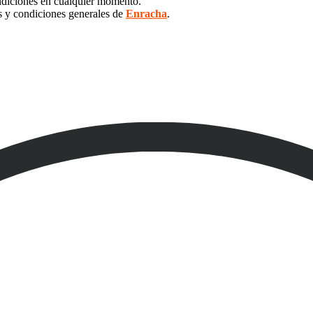
ondiciones en cualquier momento.
s y condiciones generales de
Enracha
.