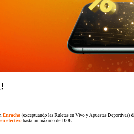
!
en
Enracha
(exceptuando las Ruletas en Vivo y Apuestas Deportivas)
d
en efectivo
hasta un máximo de 100€.