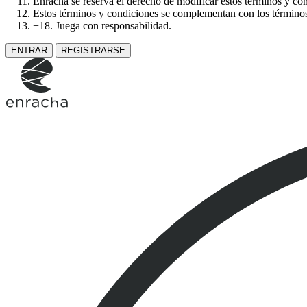
Enracha se reserva el derecho de modificar estos términos y c
Estos términos y condiciones se complementan con los término
+18. Juega con responsabilidad.
ENTRAR
REGISTRARSE