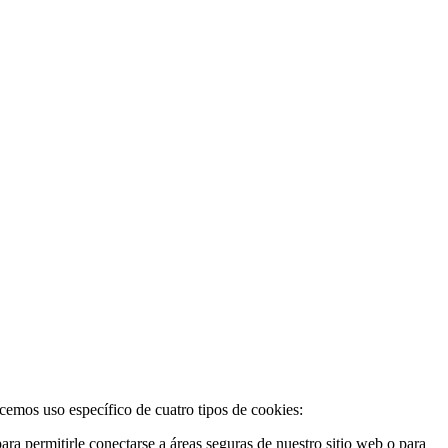
acemos uso específico de cuatro tipos de cookies:
ra permitirle conectarse a áreas seguras de nuestro sitio web o para