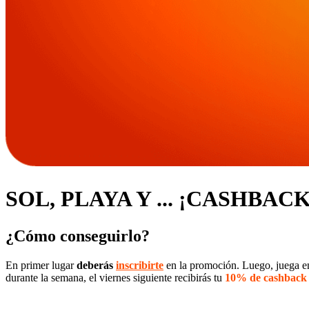
SOL, PLAYA Y ... ¡CASHBACK
¿Cómo conseguirlo?
En primer lugar
deberás
inscribirte
en la promoción. Luego, juega 
durante la semana, el viernes siguiente recibirás tu
10% de cashback