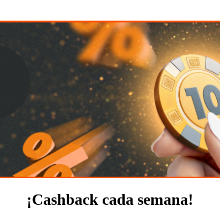
¡Cashback cada semana!