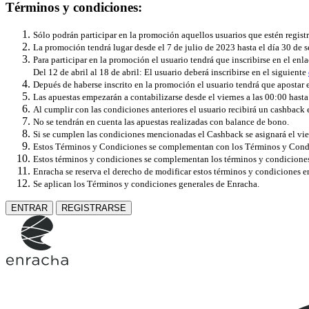
Términos y condiciones:
Sólo podrán participar en la promoción aquellos usuarios que estén regis
La promoción tendrá lugar desde el 7 de julio de 2023 hasta el día 30 de 
Para participar en la promoción el usuario tendrá que inscribirse en el enl
Del 12 de abril al 18 de abril: El usuario deberá inscribirse en el siguiente
Depués de haberse inscrito en la promoción el usuario tendrá que apostar
Las apuestas empezarán a contabilizarse desde el viernes a las 00:00 hasta
Al cumplir con las condiciones anteriores el usuario recibirá un cashback
No se tendrán en cuenta las apuestas realizadas con balance de bono.
Si se cumplen las condiciones mencionadas el Cashback se asignará el vier
Estos Términos y Condiciones se complementan con los Términos y Cond
Estos términos y condiciones se complementan los términos y condicione
Enracha se reserva el derecho de modificar estos términos y condiciones 
Se aplican los Términos y condiciones generales de Enracha.
ENTRAR
REGISTRARSE