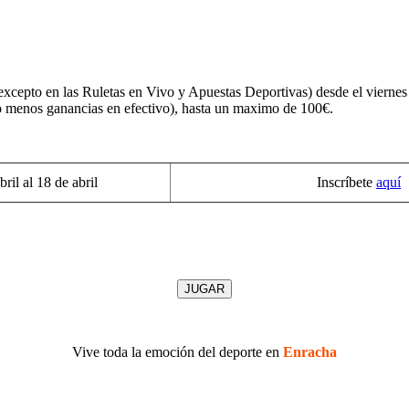
epto en las Ruletas en Vivo y Apuestas Deportivas) desde el viernes hast
vo menos ganancias en efectivo), hasta un maximo de 100€.
ril al 18 de abril
Inscríbete
aquí
JUGAR
Vive toda la emoción del deporte en
Enracha