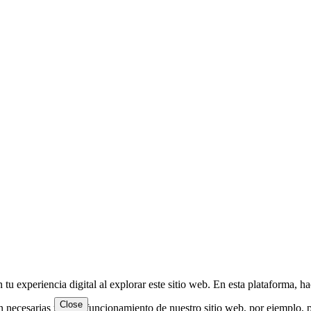
u experiencia digital al explorar este sitio web. En esta plataforma, h
Close
 necesarias para el funcionamiento de nuestro sitio web, por ejemplo, pa