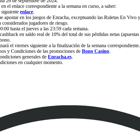
 día 26 de septiembre de 2024.
e en el enlace correspondiente a la semana en curso, a saber:
l siguiente
enlace
.
ue apostar en los juegos de Enracha, exceptuando las Ruletas En Vivo 
n considerados jugadores de riesgo.
00:00 hasta el jueves a las 23:59 cada semana.
n cashback en saldo real de 10% del total de sus pérdidas netas (apuest
 bono.
rá el viernes siguiente a la finalización de la semana correspondiente.
nos y Condiciones de las promociones de
Bono Casino
.
condiciones generales de
Enracha.es
.
ondiciones en cualquier momento.