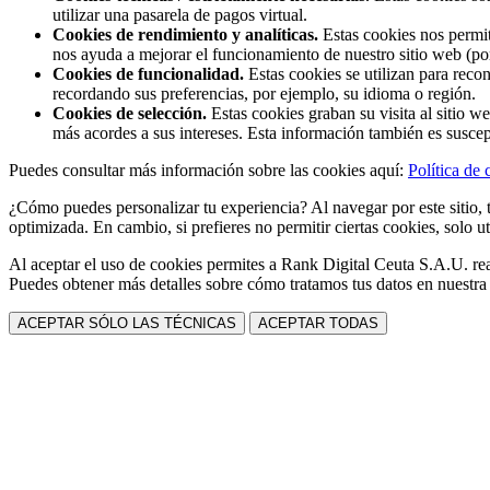
utilizar una pasarela de pagos virtual.
Cookies de rendimiento y analíticas.
Estas cookies nos permit
nos ayuda a mejorar el funcionamiento de nuestro sitio web (po
Cookies de funcionalidad.
Estas cookies se utilizan para reco
recordando sus preferencias, por ejemplo, su idioma o región.
Cookies de selección.
Estas cookies graban su visita al sitio w
más acordes a sus intereses. Esta información también es suscep
Puedes consultar más información sobre las cookies aquí:
Política de 
¿Cómo puedes personalizar tu experiencia? Al navegar por este sitio, t
optimizada. En cambio, si prefieres no permitir ciertas cookies, solo ut
Al aceptar el uso de cookies permites a Rank Digital Ceuta S.A.U. rea
Puedes obtener más detalles sobre cómo tratamos tus datos en nuestr
ACEPTAR SÓLO LAS TÉCNICAS
ACEPTAR TODAS