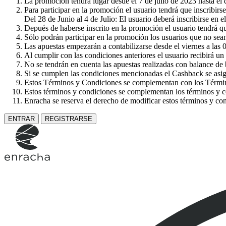
La promoción tendrá lugar desde el 7 de julio de 2023 hasta el
Para participar en la promoción el usuario tendrá que inscribirs
Del 28 de Junio al 4 de Julio: El usuario deberá inscribirse en e
Depués de haberse inscrito en la promoción el usuario tendrá q
Sólo podrán participar en la promoción los usuarios que no sea
Las apuestas empezarán a contabilizarse desde el viernes a las 
Al cumplir con las condiciones anteriores el usuario recibirá u
No se tendrán en cuenta las apuestas realizadas con balance de
Si se cumplen las condiciones mencionadas el Cashback se asigna
Estos Términos y Condiciones se complementan con los Térmi
Estos términos y condiciones se complementan los términos y 
Enracha se reserva el derecho de modificar estos términos y c
ENTRAR
REGISTRARSE