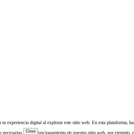
u experiencia digital al explorar este sitio web. En esta plataforma, h
Close
 necesarias para el funcionamiento de nuestro sitio web, por ejemplo, pa