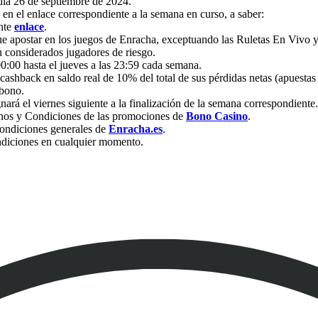
 día 26 de septiembre de 2024.
e en el enlace correspondiente a la semana en curso, a saber:
ente
enlace
.
ue apostar en los juegos de Enracha, exceptuando las Ruletas En Vivo 
n considerados jugadores de riesgo.
00:00 hasta el jueves a las 23:59 cada semana.
n cashback en saldo real de 10% del total de sus pérdidas netas (apuest
 bono.
rá el viernes siguiente a la finalización de la semana correspondiente.
nos y Condiciones de las promociones de
Bono Casino
.
condiciones generales de
Enracha.es
.
ondiciones en cualquier momento.