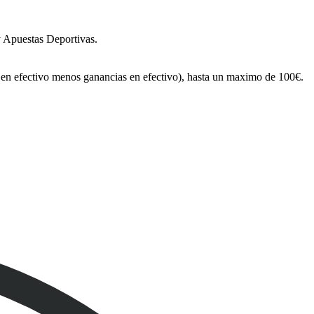
y Apuestas Deportivas.
as en efectivo menos ganancias en efectivo), hasta un maximo de 100€.