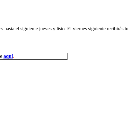
sta el siguiente jueves y listo. El viernes siguiente recibirás tu
te
aquí
.