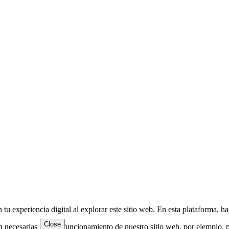
u experiencia digital al explorar este sitio web. En esta plataforma, h
Close
 necesarias para el funcionamiento de nuestro sitio web, por ejemplo, pa