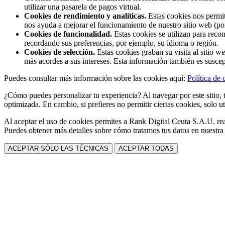
utilizar una pasarela de pagos virtual.
Cookies de rendimiento y analíticas.
Estas cookies nos permit
nos ayuda a mejorar el funcionamiento de nuestro sitio web (po
Cookies de funcionalidad.
Estas cookies se utilizan para reco
recordando sus preferencias, por ejemplo, su idioma o región.
Cookies de selección.
Estas cookies graban su visita al sitio w
más acordes a sus intereses. Esta información también es suscep
Puedes consultar más información sobre las cookies aquí:
Política de 
¿Cómo puedes personalizar tu experiencia? Al navegar por este sitio, t
optimizada. En cambio, si prefieres no permitir ciertas cookies, solo ut
Al aceptar el uso de cookies permites a Rank Digital Ceuta S.A.U. rea
Puedes obtener más detalles sobre cómo tratamos tus datos en nuestr
ACEPTAR SÓLO LAS TÉCNICAS
ACEPTAR TODAS