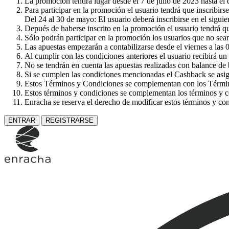
La promoción tendrá lugar desde el 7 de julio de 2023 hasta el
Para participar en la promoción el usuario tendrá que inscribirs
Del 24 al 30 de mayo: El usuario deberá inscribirse en el sigui
Depués de haberse inscrito en la promoción el usuario tendrá q
Sólo podrán participar en la promoción los usuarios que no sea
Las apuestas empezarán a contabilizarse desde el viernes a las 
Al cumplir con las condiciones anteriores el usuario recibirá u
No se tendrán en cuenta las apuestas realizadas con balance de
Si se cumplen las condiciones mencionadas el Cashback se asigna
Estos Términos y Condiciones se complementan con los Térmi
Estos términos y condiciones se complementan los términos y 
Enracha se reserva el derecho de modificar estos términos y c
ENTRAR
REGISTRARSE