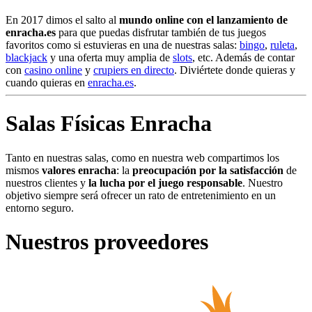
En 2017 dimos el salto al
mundo online con el lanzamiento de
enracha.es
para que puedas disfrutar también de tus juegos
favoritos como si estuvieras en una de nuestras salas:
bingo
,
ruleta
,
blackjack
y una oferta muy amplia de
slots
, etc. Además de contar
con
casino online
y
crupiers en directo
. Diviértete donde quieras y
cuando quieras en
enracha.es
.
Salas Físicas Enracha
Tanto en nuestras salas, como en nuestra web compartimos los
mismos
valores enracha
: la
preocupación por la satisfacción
de
nuestros clientes y
la lucha por el juego responsable
. Nuestro
objetivo siempre será ofrecer un rato de entretenimiento en un
entorno seguro.
Nuestros proveedores