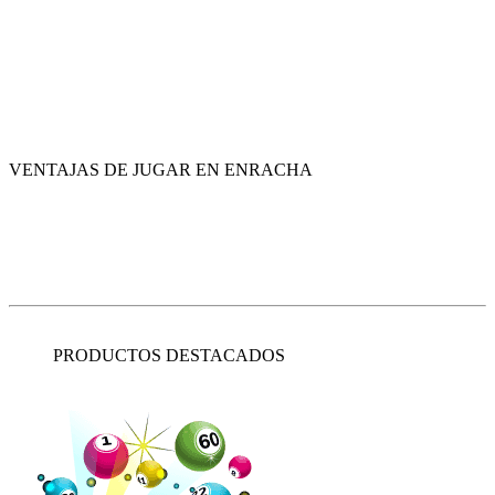
VENTAJAS DE JUGAR EN ENRACHA
PRODUCTOS DESTACADOS