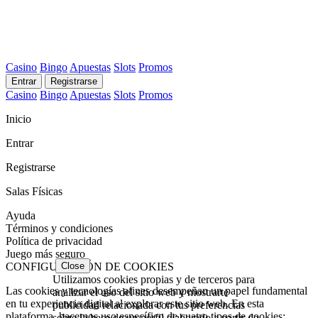
Casino
Bingo
Apuestas
Slots
Promos
Entrar
Registrarse
Casino
Bingo
Apuestas
Slots
Promos
Inicio
Entrar
Registrarse
Salas Físicas
Ayuda
Términos y condiciones
Política de privacidad
Juego más seguro
CONFIGURACIÓN DE COOKIES
Close
Utilizamos cookies propias y de terceros para
Las cookies y tecnologías afines desempeñan un papel fundamental
analizar el uso del sitio web y mostrarte
en tu experiencia digital al explorar este sitio web. En esta
publicidad relacionada con tus preferencias
plataforma, hacemos uso específico de cuatro tipos de cookies:
sobre la base de un perfil elaborado a partir de