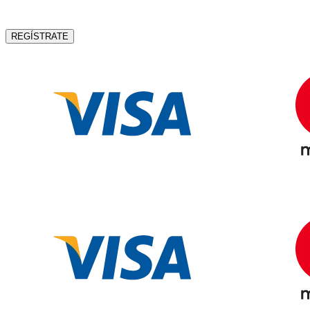
REGÍSTRATE