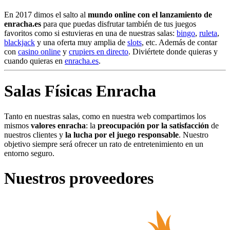
En 2017 dimos el salto al
mundo online con el lanzamiento de
enracha.es
para que puedas disfrutar también de tus juegos
favoritos como si estuvieras en una de nuestras salas:
bingo
,
ruleta
,
blackjack
y una oferta muy amplia de
slots
, etc. Además de contar
con
casino online
y
crupiers en directo
. Diviértete donde quieras y
cuando quieras en
enracha.es
.
Salas Físicas Enracha
Tanto en nuestras salas, como en nuestra web compartimos los
mismos
valores enracha
: la
preocupación por la satisfacción
de
nuestros clientes y
la lucha por el juego responsable
. Nuestro
objetivo siempre será ofrecer un rato de entretenimiento en un
entorno seguro.
Nuestros proveedores