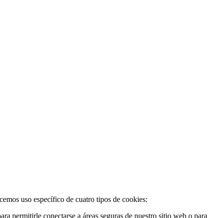
acemos uso específico de cuatro tipos de cookies:
ra permitirle conectarse a áreas seguras de nuestro sitio web o para