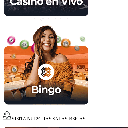
VISITA NUESTRAS SALAS FíSICAS