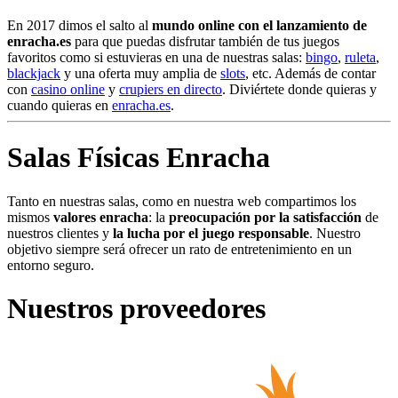
En 2017 dimos el salto al
mundo online con el lanzamiento de
enracha.es
para que puedas disfrutar también de tus juegos
favoritos como si estuvieras en una de nuestras salas:
bingo
,
ruleta
,
blackjack
y una oferta muy amplia de
slots
, etc. Además de contar
con
casino online
y
crupiers en directo
. Diviértete donde quieras y
cuando quieras en
enracha.es
.
Salas Físicas Enracha
Tanto en nuestras salas, como en nuestra web compartimos los
mismos
valores enracha
: la
preocupación por la satisfacción
de
nuestros clientes y
la lucha por el juego responsable
. Nuestro
objetivo siempre será ofrecer un rato de entretenimiento en un
entorno seguro.
Nuestros proveedores