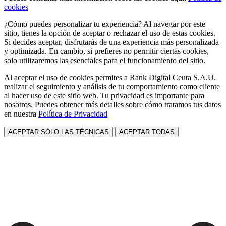
cookies
¿Cómo puedes personalizar tu experiencia? Al navegar por este
sitio, tienes la opción de aceptar o rechazar el uso de estas cookies.
Si decides aceptar, disfrutarás de una experiencia más personalizada
y optimizada. En cambio, si prefieres no permitir ciertas cookies,
solo utilizaremos las esenciales para el funcionamiento del sitio.
Al aceptar el uso de cookies permites a Rank Digital Ceuta S.A.U.
realizar el seguimiento y análisis de tu comportamiento como cliente
al hacer uso de este sitio web. Tu privacidad es importante para
nosotros. Puedes obtener más detalles sobre cómo tratamos tus datos
en nuestra
Política de Privacidad
ACEPTAR SÓLO LAS TÉCNICAS
ACEPTAR TODAS