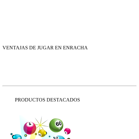
VENTAJAS DE JUGAR EN ENRACHA
PRODUCTOS DESTACADOS