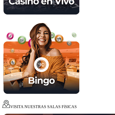
VISITA NUESTRAS SALAS FíSICAS