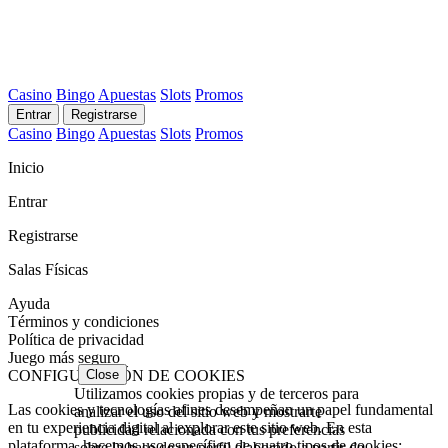
Casino
Bingo
Apuestas
Slots
Promos
Entrar
Registrarse
Casino
Bingo
Apuestas
Slots
Promos
Inicio
Entrar
Registrarse
Salas Físicas
Ayuda
Términos y condiciones
Política de privacidad
Juego más seguro
CONFIGURACIÓN DE COOKIES
Close
Utilizamos cookies propias y de terceros para
Las cookies y tecnologías afines desempeñan un papel fundamental
analizar el uso del sitio web y mostrarte
en tu experiencia digital al explorar este sitio web. En esta
publicidad relacionada con tus preferencias
plataforma, hacemos uso específico de cuatro tipos de cookies:
sobre la base de un perfil elaborado a partir de