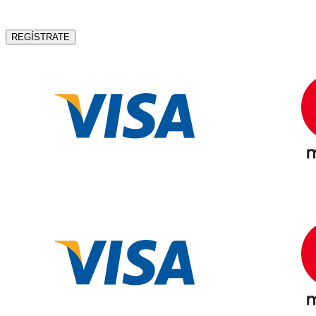
REGÍSTRATE