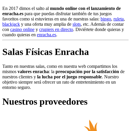
En 2017 dimos el salto al
mundo online con el lanzamiento de
enracha.es
para que puedas disfrutar también de tus juegos
favoritos como si estuvieras en una de nuestras salas:
bingo
,
ruleta
,
blackjack
y una oferta muy amplia de
slots
, etc. Además de contar
con
casino online
y
crupiers en directo
. Diviértete donde quieras y
cuando quieras en
enracha.es
.
Salas Físicas Enracha
Tanto en nuestras salas, como en nuestra web compartimos los
mismos
valores enracha
: la
preocupación por la satisfacción
de
nuestros clientes y
la lucha por el juego responsable
. Nuestro
objetivo siempre será ofrecer un rato de entretenimiento en un
entorno seguro.
Nuestros proveedores