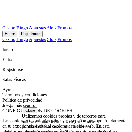
Casino
Bingo
Apuestas
Slots
Promos
Entrar
Registrarse
Casino
Bingo
Apuestas
Slots
Promos
Inicio
Entrar
Registrarse
Salas Físicas
Ayuda
Términos y condiciones
Política de privacidad
Juego más seguro
CONFIGURACIÓN DE COOKIES
Close
Utilizamos cookies propias y de terceros para
Las cookies y tecnologías afines desempeñan un papel fundamental
analizar el uso del sitio web y mostrarte
en tu experiencia digital al explorar este sitio web. En esta
publicidad relacionada con tus preferencias
plataforma, hacemos uso específico de cuatro tipos de cookies:
sobre la base de un perfil elaborado a partir de