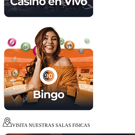
VISITA NUESTRAS SALAS FíSICAS