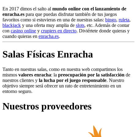
En 2017 dimos el salto al
mundo online con el lanzamiento de
enracha.es
para que puedas disfrutar también de tus juegos
favoritos como si estuvieras en una de nuestras salas:
bingo
,
ruleta
,
blackjack
y una oferta muy amplia de
slots
, etc. Además de contar
con
casino online
y
crupiers en directo
. Diviértete donde quieras y
cuando quieras en
enracha.es
.
Salas Físicas Enracha
Tanto en nuestras salas, como en nuestra web compartimos los
mismos
valores enracha
: la
preocupación por la satisfacción
de
nuestros clientes y
la lucha por el juego responsable
. Nuestro
objetivo siempre será ofrecer un rato de entretenimiento en un
entorno seguro.
Nuestros proveedores