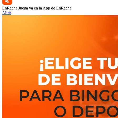
EnRacha
Juega ya en la App de EnRacha
Abrir