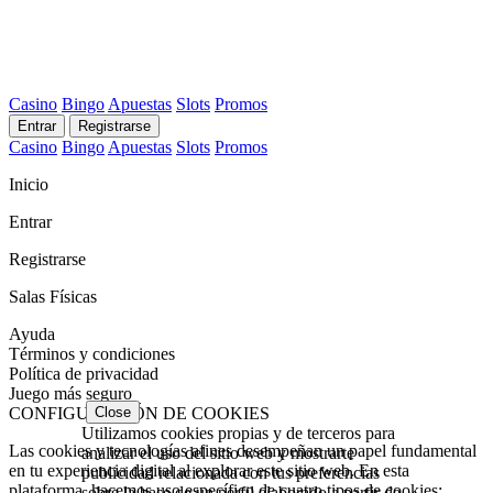
Casino
Bingo
Apuestas
Slots
Promos
Entrar
Registrarse
Casino
Bingo
Apuestas
Slots
Promos
Inicio
Entrar
Registrarse
Salas Físicas
Ayuda
Términos y condiciones
Política de privacidad
Juego más seguro
CONFIGURACIÓN DE COOKIES
Close
Utilizamos cookies propias y de terceros para
Las cookies y tecnologías afines desempeñan un papel fundamental
analizar el uso del sitio web y mostrarte
en tu experiencia digital al explorar este sitio web. En esta
publicidad relacionada con tus preferencias
plataforma, hacemos uso específico de cuatro tipos de cookies:
sobre la base de un perfil elaborado a partir de