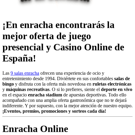
¡En enracha encontrarás la
mejor oferta de juego
presencial y Casino Online de
España!
Las
9 salas enracha
ofrecen una experiencia de ocio y
entretenimiento desde 1994. Diviértete en sus confortables
salas de
bingo
y disfruta con la oferta más novedosa en
ruletas electrónicas
y
máquinas recreativas
. O si lo prefieres, siente el
deporte en vivo
en el espacio
enracha stadium
de apuestas deportivas. Todo ello
acompañado con una amplia oferta gastronómica que no te dejará
indiferente. Y por supuesto, con la mejor atención de nuestro equipo.
¡Eventos, premios, promociones y sorteos cada día!
Enracha Online