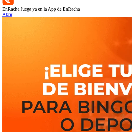
EnRacha
Juega ya en la App de EnRacha
Abrir