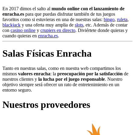
En 2017 dimos el salto al
mundo online con el lanzamiento de
enracha.es
para que puedas disfrutar también de tus juegos
favoritos como si estuvieras en una de nuestras salas:
bingo
,
ruleta
,
blackjack
y una oferta muy amplia de
slots
, etc. Además de contar
con
casino online
y
crupiers en directo
. Diviértete donde quieras y
cuando quieras en
enracha.es
.
Salas Físicas Enracha
Tanto en nuestras salas, como en nuestra web compartimos los
mismos
valores enracha
: la
preocupación por la satisfacción
de
nuestros clientes y
la lucha por el juego responsable
. Nuestro
objetivo siempre será ofrecer un rato de entretenimiento en un
entorno seguro.
Nuestros proveedores