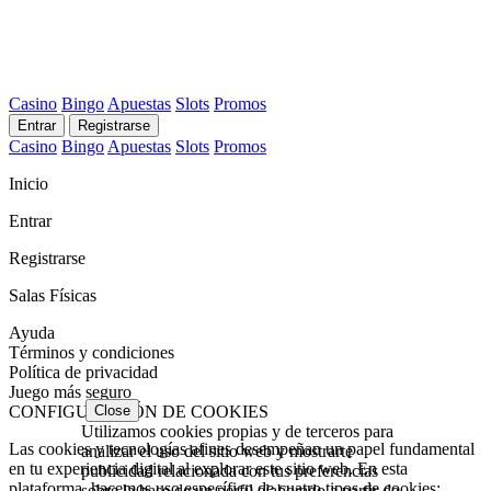
Casino
Bingo
Apuestas
Slots
Promos
Entrar
Registrarse
Casino
Bingo
Apuestas
Slots
Promos
Inicio
Entrar
Registrarse
Salas Físicas
Ayuda
Términos y condiciones
Política de privacidad
Juego más seguro
CONFIGURACIÓN DE COOKIES
Close
Utilizamos cookies propias y de terceros para
Las cookies y tecnologías afines desempeñan un papel fundamental
analizar el uso del sitio web y mostrarte
en tu experiencia digital al explorar este sitio web. En esta
publicidad relacionada con tus preferencias
plataforma, hacemos uso específico de cuatro tipos de cookies:
sobre la base de un perfil elaborado a partir de