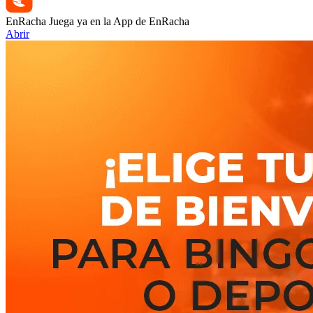
EnRacha
Juega ya en la App de EnRacha
Abrir