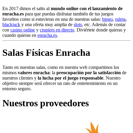
En 2017 dimos el salto al
mundo online con el lanzamiento de
enracha.es
para que puedas disfrutar también de tus juegos
favoritos como si estuvieras en una de nuestras salas:
bingo
,
ruleta
,
blackjack
y una oferta muy amplia de
slots
, etc. Además de contar
con
casino online
y
crupiers en directo
. Diviértete donde quieras y
cuando quieras en
enracha.es
.
Salas Físicas Enracha
Tanto en nuestras salas, como en nuestra web compartimos los
mismos
valores enracha
: la
preocupación por la satisfacción
de
nuestros clientes y
la lucha por el juego responsable
. Nuestro
objetivo siempre será ofrecer un rato de entretenimiento en un
entorno seguro.
Nuestros proveedores