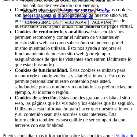
tus hábitos de navegación (por ejemplo,
Cookies técnicas / estrictamente necesarias.
Estas cookies
páginas visitadas).
Política de cookies
|
Cómo
son necesarias para el funcionamiento de nuestro sitio web,
trata Google tu información personal
por ejemplo, para permitirle conectarse a áreas seguras de
CONFIGURACIÓN
RECHAZAR
ACEPTAR
nuestro sitio web o para utilizar una pasarela de pagos virtual.
Cookies de rendimiento y analíticas.
Estas cookies nos
permiten reconocer y contar el número de visitantes en
nuestro sitio web así como saber cómo se mueven por el
mismo mientras lo utilizan. Esto nos ayuda a mejorar el
funcionamiento de nuestro sitio web (por ejemplo,
asegurándonos de que los visitantes encuentren fácilmente lo
que están buscando).
Cookies de funcionalidad.
Estas cookies se utilizan para
reconocerle cuando vuelve a visitar el sitio web. Esto nos
permite personalizar nuestro contenido para usted,
saludándole por su nombre y recordando sus preferencias, por
ejemplo, su idioma o región.
Cookies de selección.
Estas cookies graban su visita al sitio
web, las páginas que ha visitado y los enlaces que ha seguido.
Utilizamos esta información para hacer que nuestro sitio web
y su contenido sean más acordes a sus intereses. Esta
información también es susceptible de ser compartida con
terceros con esa finalidad.
Puedes consultar más información sobre las cookies aquí:
Política de