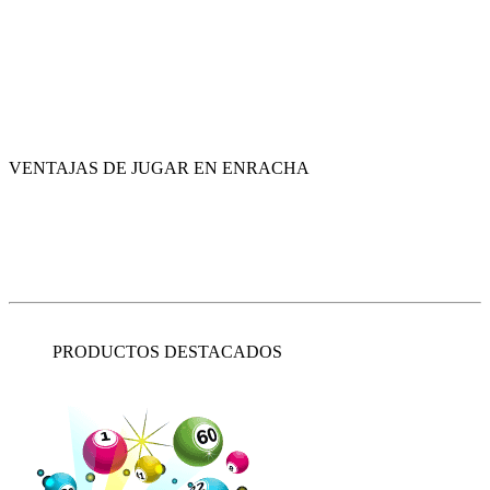
VENTAJAS DE JUGAR EN ENRACHA
PRODUCTOS DESTACADOS