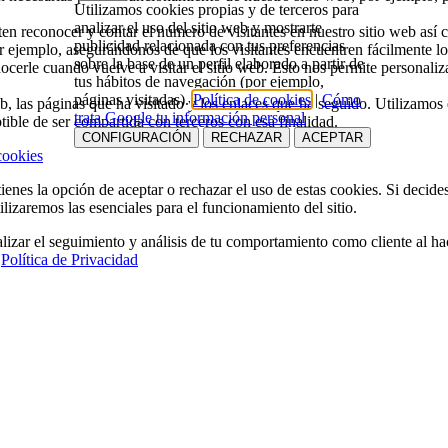
Utilizamos cookies propias y de terceros para
analizar el uso del sitio web y mostrarte
en reconocer y contar el número de visitantes en nuestro sitio web así
publicidad relacionada con tus preferencias
r ejemplo, asegurándonos de que los visitantes encuentren fácilmente l
sobre la base de un perfil elaborado a partir de
nocerle cuando vuelve a visitar el sitio web. Esto nos permite personali
tus hábitos de navegación (por ejemplo,
páginas visitadas).
Política de cookies
|
Cómo
eb, las páginas que ha visitado y los enlaces que ha seguido. Utilizamo
trata Google tu información personal
tible de ser compartida con terceros con esa finalidad.
CONFIGURACIÓN
RECHAZAR
ACEPTAR
cookies
ienes la opción de aceptar o rechazar el uso de estas cookies. Si decide
ilizaremos las esenciales para el funcionamiento del sitio.
lizar el seguimiento y análisis de tu comportamiento como cliente al hac
a
Política de Privacidad