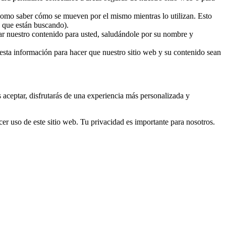
 como saber cómo se mueven por el mismo mientras lo utilizan. Esto
o que están buscando).
zar nuestro contenido para usted, saludándole por su nombre y
s esta información para hacer que nuestro sitio web y su contenido sean
s aceptar, disfrutarás de una experiencia más personalizada y
er uso de este sitio web. Tu privacidad es importante para nosotros.